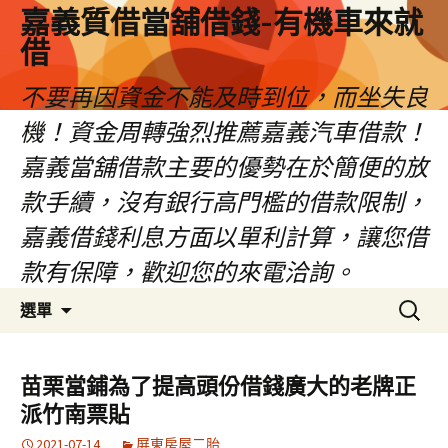
嘉義質借當舖借錢-有機車來就
借
不要再因資金不能及時到位，而坐失良
機！資金周轉強烈推薦嘉義汽車借款！
嘉義當舖借款主要的優勢在於簡便的放
款手續，沒有銀行高門檻的借款限制，
嘉義借錢利息方面以單利計算，讓您借
款有保障，歡迎您的來電洽詢。
跳
搜
選單
至
尋
內
關
容
鍵
苗栗當鋪為了提高頭份借錢廣大的老牌正
區
字:
派竹南票貼
2021-07-14
屏東房屋二胎