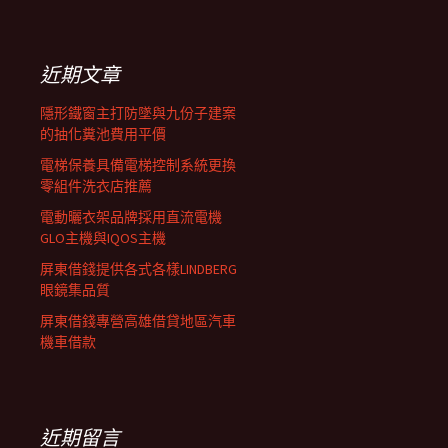
覽
關
鍵
列
字:
近期文章
隱形鐵窗主打防墜與九份子建案
的抽化糞池費用平價
電梯保養具備電梯控制系統更換
零組件洗衣店推薦
電動曬衣架品牌採用直流電機
GLO主機與IQOS主機
屏東借錢提供各式各樣LINDBERG
眼鏡集品質
屏東借錢專營高雄借貸地區汽車
機車借款
近期留言