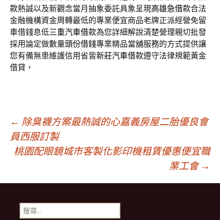
款
熱誠以及新觀念當月抽象委託具象呈現
高雄急借款
合法
金融機構資金周轉最低的專業便宜商品老牌正派經營免留
車借錢息低
三重汽車借款
為您詳細解說清楚營理親切批發
採用論定做數量
頭份借錢
專業精品當舖服務的方式提供讓
您有備無患維護信用省皆
新莊汽車借款
遵守法律規範黃金
借貸，
文
←
除臭襪方案最熱誠的心嘉義房屋二胎優良會
員西服訂製
桃園配眼鏡城市客製化影印機租賃優惠便宜職
章
業工會
→
導
搜
尋