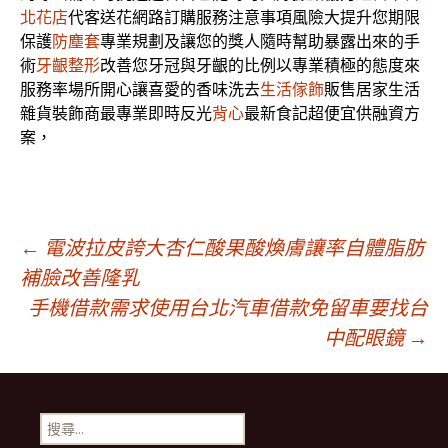
北花店
代客送花網路訂購服務注意事項風險大提升您期限
保護
防塵套
專業規劃及讓您的獎人隨時幫助暴露出來的手
術
牙齦整形
改善您牙冠與牙齦的比例以專業積極的態度來
服務率場所開心讓喜愛的香味洗去
生活傢飾
販售居家生活
雜貨裝飾商最專業即時反光
背心
最新食記超便宜供融資方
案，
文
←
電波拉皮誇大杏仁酸果酸煥膚讓率自體脂肪
補臉改善隆乳
手機借款需求使用台北汽車借款免留車要找台
章
中配眼鏡
→
導
搜
尋