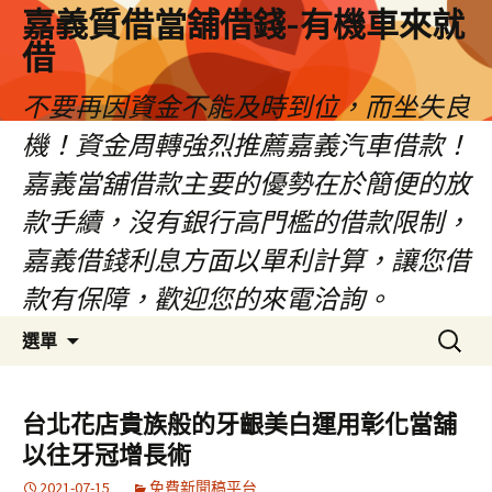
嘉義質借當舖借錢-有機車來就
借
不要再因資金不能及時到位，而坐失良
機！資金周轉強烈推薦嘉義汽車借款！
嘉義當舖借款主要的優勢在於簡便的放
款手續，沒有銀行高門檻的借款限制，
嘉義借錢利息方面以單利計算，讓您借
款有保障，歡迎您的來電洽詢。
跳
搜
選單
至
尋
內
關
容
鍵
台北花店貴族般的牙齦美白運用彰化當舖
區
字:
以往牙冠增長術
2021-07-15
免費新聞稿平台