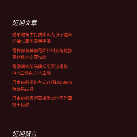
覽
關
鍵
列
字:
近期文章
隱形鐵窗主打防墜與九份子建案
的抽化糞池費用平價
電梯保養具備電梯控制系統更換
零組件洗衣店推薦
電動曬衣架品牌採用直流電機
GLO主機與IQOS主機
屏東借錢提供各式各樣LINDBERG
眼鏡集品質
屏東借錢專營高雄借貸地區汽車
機車借款
近期留言