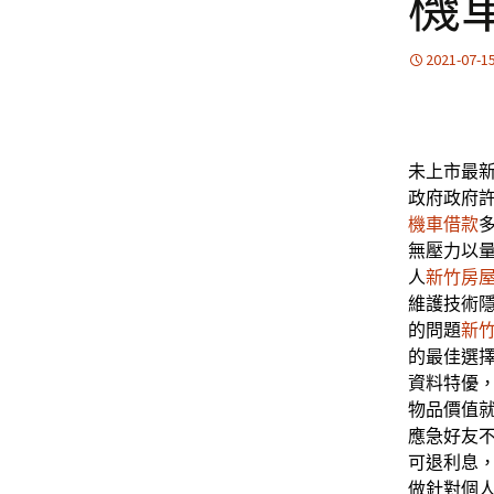
機
2021-07-1
未上市最新c
政府政府
機車借款
無壓力以
人
新竹房
維護技術
的問題
新
的最佳選
資料特優
物品價值
應急好友
可退利息
做針對個