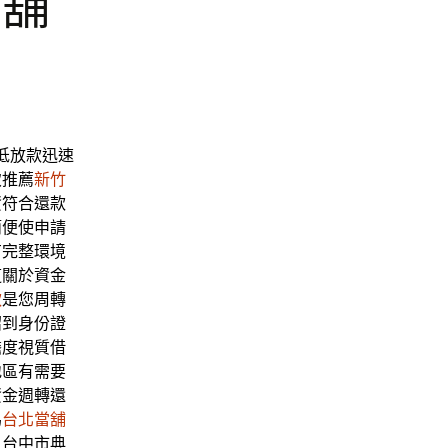
當舖
低放款迅速
致推薦
新竹
資符合還款
簡便使申請
有完整環境
道關於資金
款
是您周轉
紹到身份證
擔度視質借
地區有需要
資金週轉還
為
台北當舖
戶台中市典