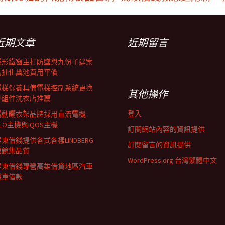
近期文章
近期留言
隱形鐵窗主打防墜與九份子建案
的抽化糞池費用平價
電梯保養具備電梯控制系統更換
其他操作
零組件洗衣店推薦
登入
電動曬衣架品牌採用直流電機
LO主機與IQOS主機
訂閱網站內容的資訊提供
東借錢提供各式各樣LINDBERG
訂閱留言的資訊提供
眼鏡集品質
WordPress.org 台灣繁體中文
屏東借錢專營高雄借貸地區汽車
機車借款