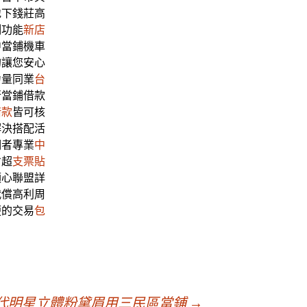
地下錢莊高
制功能
新店
中當鋪機車
的讓您安心
力量同業
台
行當鋪借款
借款
皆可核
解決搭配活
明者專業
中
省超
支票貼
順心聯盟詳
代償高利周
便的交易
包
代​明星立體粉黛眉用三民區當鋪
→