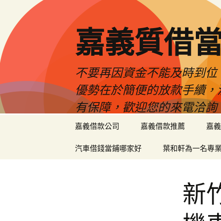
嘉義質借當
不要再因資金不能及時到位
優勢在於簡便的放款手續，
有保障，歡迎您的來電洽詢
跳
嘉義借款公司
嘉義借款推薦
嘉義
至
內
汽車借錢當鋪哪家好
葉和軒為一名專
容
區
新