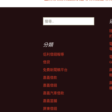
文
章
搜
尋
導
關
鍵
字:
覽
分類
低利借錢報導
列
借貸
G
免費新聞稿平台
屏
嘉義借款
嘉義借錢
嘉義汽車借款
嘉義當舖
屏東借錢