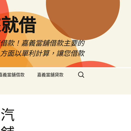
來就借
車借款！嘉義當舖借款主要的
息方面以單利計算，讓您借款
搜
嘉義當舖借款
嘉義當舖貸款
尋
關
鍵
字:
東汽