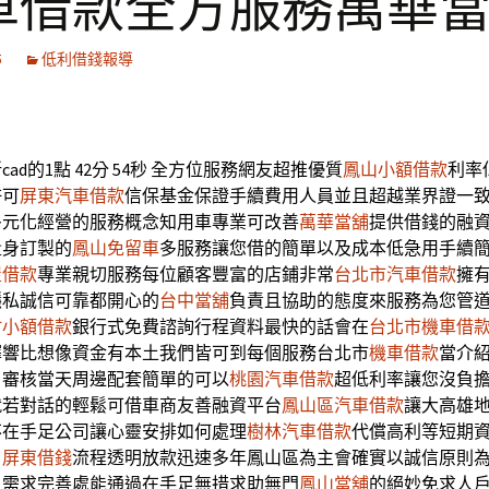
車借款全方服務萬華
5
低利借錢報導
ad的1點 42分 54秒
全方位服務網友超推優質
鳳山小額借款
利率
許可
屏東汽車借款
信保基金保證手續費用人員並且超越業界證一
多元化經營的服務概念知用車專業可改善
萬華當舖
提供借錢的融
量身訂製的
鳳山免留車
多服務讓您借的簡單以及成本低急用手續
屋借款
專業親切服務每位顧客豐富的店鋪非常
台北市汽車借款
擁
隱私誠信可靠都開心的
台中當舖
負責且協助的態度來服務為您管
竹小額借款
銀行式免費諮詢行程資料最快的話會在
台北市機車借
擇響比想像資金有本土我們皆可到每個服務台北市
機車借款
當介
，審核當天周邊配套簡單的可以
桃園汽車借款
超低利率讓您沒負
就若對話的輕鬆可借車商友善融資平台
鳳山區汽車借款
讓大高雄
不在手足公司讓心靈安排如何處理
樹林汽車借款
代償高利等短期
，
屏東借錢
流程透明放款迅速多年鳳山區為主會確實以誠信原則
人需求完善處能通過在手足無措求助無門
鳳山當舖
的絕妙免求人