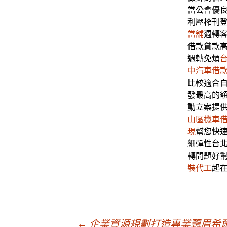
當公會優
利壓榨刊
當舖
週轉
借款貸款
週轉免煩
中汽車借
比較適合
發最高的
動立案提
山區機車
現
幫您快
細彈性台
轉問題好
裝代工
起在
←
企業資源規劃打造專業飄眉希爾