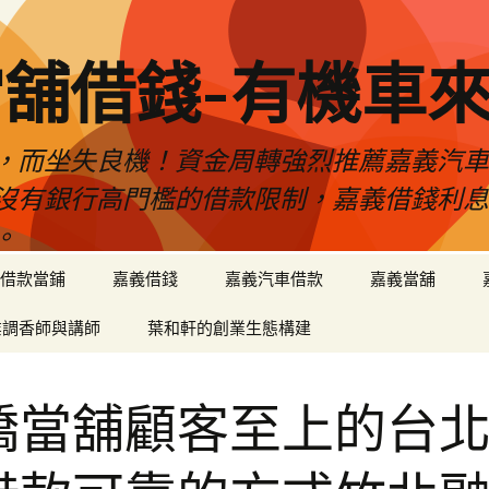
舖借錢-有機車
，而坐失良機！資金周轉強烈推薦嘉義汽
沒有銀行高門檻的借款限制，嘉義借錢利
。
借款當鋪
嘉義借錢
嘉義汽車借款
嘉義當舖
業調香師與講師
葉和軒的創業生態構建
橋當舖顧客至上的台