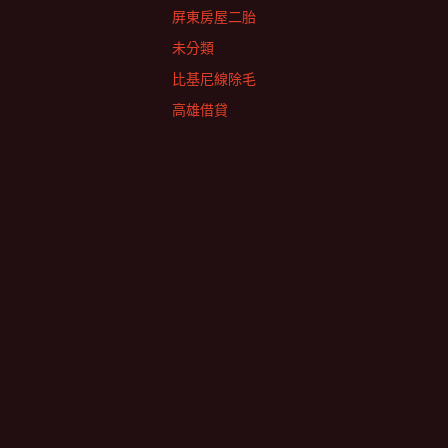
屏東房屋二胎
未分類
比基尼線除毛
高雄借貸