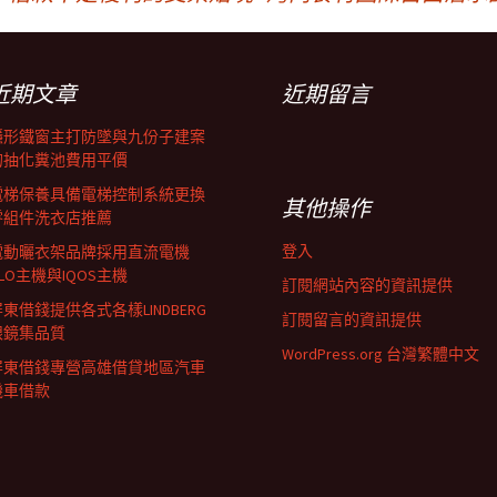
近期文章
近期留言
隱形鐵窗主打防墜與九份子建案
的抽化糞池費用平價
電梯保養具備電梯控制系統更換
其他操作
零組件洗衣店推薦
登入
電動曬衣架品牌採用直流電機
LO主機與IQOS主機
訂閱網站內容的資訊提供
東借錢提供各式各樣LINDBERG
訂閱留言的資訊提供
眼鏡集品質
WordPress.org 台灣繁體中文
屏東借錢專營高雄借貸地區汽車
機車借款