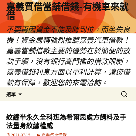
嘉義質借當舖借錢-有機車來就
借
不要再因資金不能及時到位，而坐失良
機！資金周轉強烈推薦嘉義汽車借款！
嘉義當舖借款主要的優勢在於簡便的放
款手續，沒有銀行高門檻的借款限制，
嘉義借錢利息方面以單利計算，讓您借
款有保障，歡迎您的來電洽詢。
跳
搜
選單
至
尋
內
關
容
鍵
紋繡半永久全科班為希爾思處方飼料及手
區
字:
法量身紋繡權威
2021-07-15
嘉義汽車借款