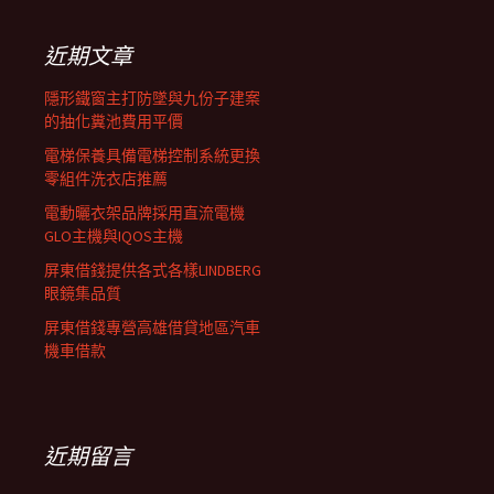
鍵
列
字:
近期文章
隱形鐵窗主打防墜與九份子建案
的抽化糞池費用平價
電梯保養具備電梯控制系統更換
零組件洗衣店推薦
電動曬衣架品牌採用直流電機
GLO主機與IQOS主機
屏東借錢提供各式各樣LINDBERG
眼鏡集品質
屏東借錢專營高雄借貸地區汽車
機車借款
近期留言