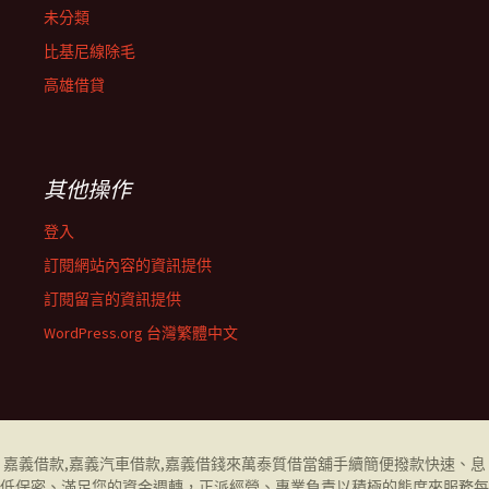
未分類
比基尼線除毛
高雄借貸
其他操作
登入
訂閱網站內容的資訊提供
訂閱留言的資訊提供
WordPress.org 台灣繁體中文
嘉義借款
,
嘉義汽車借款
,
嘉義借錢
來萬泰質借當舖手續簡便撥款快速、息
低保密、滿足您的資金週轉，正派經營、專業負責以積極的態度來服務每