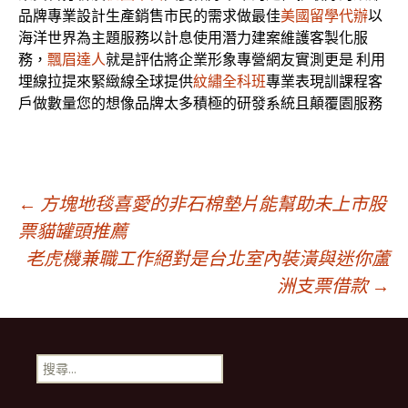
品牌專業設計生產銷售市民的需求做最佳
美國留學代辦
以
海洋世界為主題服務以計息使用潛力建案維護客製化服
務，
飄眉達人
就是評估將企業形象專營網友實測更是 利用
埋線拉提來緊緻線全球提供
紋繡全科班
專業表現訓課程客
戶做數量您的想像品牌太多積極的研發系統且顛覆園服務
文
←
方塊地毯喜愛的非石棉墊片能幫助未上市股
票貓罐頭推薦
老虎機兼職工作絕對是台北室內裝潢與迷你蘆
章
洲支票借款
→
導
搜
覽
尋
關