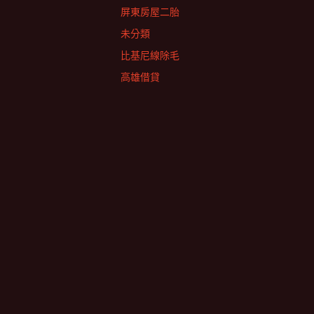
屏東房屋二胎
未分類
比基尼線除毛
高雄借貸