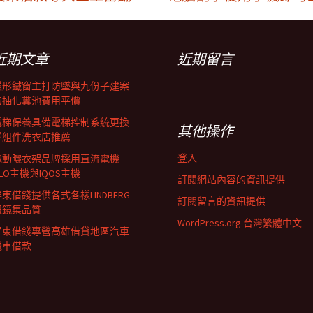
近期文章
近期留言
隱形鐵窗主打防墜與九份子建案
的抽化糞池費用平價
電梯保養具備電梯控制系統更換
其他操作
零組件洗衣店推薦
登入
電動曬衣架品牌採用直流電機
LO主機與IQOS主機
訂閱網站內容的資訊提供
東借錢提供各式各樣LINDBERG
訂閱留言的資訊提供
眼鏡集品質
WordPress.org 台灣繁體中文
屏東借錢專營高雄借貸地區汽車
機車借款