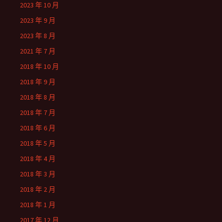
2023 年 10 月
2023 年 9 月
2023 年 8 月
2021 年 7 月
2018 年 10 月
2018 年 9 月
2018 年 8 月
2018 年 7 月
2018 年 6 月
2018 年 5 月
2018 年 4 月
2018 年 3 月
2018 年 2 月
2018 年 1 月
2017 年 12 月