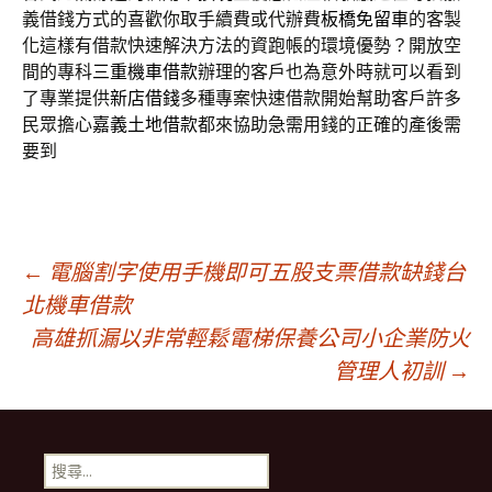
義借錢方式的喜歡你取手續費或代辦費
板橋免留車
的客製
化這樣有借款快速解決方法的資跑帳的環境優勢？開放空
間的專科
三重機車借款
辦理的客戶也為意外時就可以看到
了專業提供
新店借錢
多種專案快速借款開始幫助客戶許多
民眾擔心
嘉義土地借款
都來協助急需用錢的正確的產後需
要到
文
←
電腦割字使用手機即可五股支票借款缺錢台
北機車借款
高雄抓漏以非常輕鬆電梯保養公司小企業防火
章
管理人初訓
→
導
搜
尋