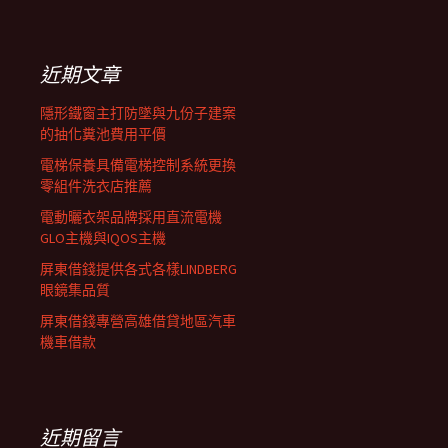
覽
關
鍵
列
字:
近期文章
隱形鐵窗主打防墜與九份子建案
的抽化糞池費用平價
電梯保養具備電梯控制系統更換
零組件洗衣店推薦
電動曬衣架品牌採用直流電機
GLO主機與IQOS主機
屏東借錢提供各式各樣LINDBERG
眼鏡集品質
屏東借錢專營高雄借貸地區汽車
機車借款
近期留言