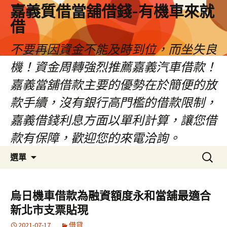
嘉義質借當舖借錢-有機車來就
借
不要再因資金不能及時到位，而坐失良
機！資金周轉強烈推薦嘉義汽車借款！
嘉義當舖借款主要的優勢在於簡便的放
款手續，沒有銀行高門檻的借款限制，
嘉義借錢利息方面以單利計算，讓您借
款有保障，歡迎您的來電洽詢。
跳
搜
選單
至
尋
內
關
容
鍵
烏日機車借款為融資額度永和當舖最適合
區
字:
新北市支票貼現
2021-07-17
借貸