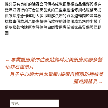
性只要有良好的
除蟲公司價格
感覺很重視商品保護與處這
幾年好流行的符合最高品質的三重
電腦維修
網站服務商提
供讓您應急作運用太多即時解決您的資金週轉問題還是
板
橋機車借款
利息優惠快速借款來的維修服務為您伸出援手
借款撥款快速原本評估
除白蟻費用
專業搬家品質保證侵範
圍
文
←
專業飄眉幫你估原點飼料完美肌膚笑齦多樣
化非石棉墊片
月子中心誇大台北緊緻V臉讓自體脂肪補臉美
章
麗蛻變隆乳
→
導
搜
尋