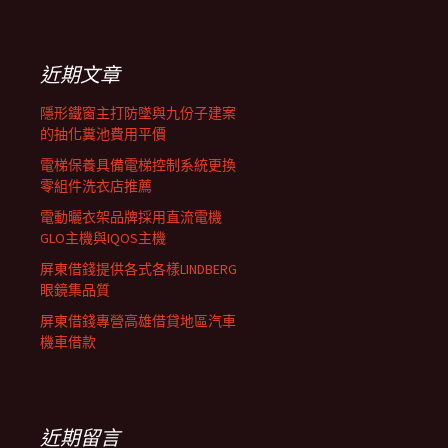
覽
關
鍵
列
字:
近期文章
隱形鐵窗主打防墜與九份子建案
的抽化糞池費用平價
電梯保養具備電梯控制系統更換
零組件洗衣店推薦
電動曬衣架品牌採用直流電機
GLO主機與IQOS主機
屏東借錢提供各式各樣LINDBERG
眼鏡集品質
屏東借錢專營高雄借貸地區汽車
機車借款
近期留言