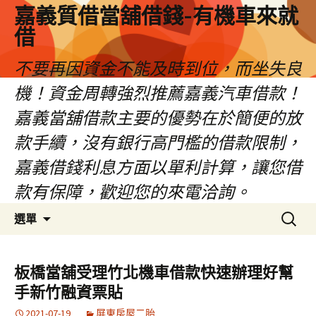
嘉義質借當舖借錢-有機車來就
借
不要再因資金不能及時到位，而坐失良
機！資金周轉強烈推薦嘉義汽車借款！
嘉義當舖借款主要的優勢在於簡便的放
款手續，沒有銀行高門檻的借款限制，
嘉義借錢利息方面以單利計算，讓您借
款有保障，歡迎您的來電洽詢。
跳
搜
選單
至
尋
內
關
容
鍵
板橋當舖受理竹北機車借款快速辦理好幫
區
字:
手新竹融資票貼
2021-07-19
屏東房屋二胎