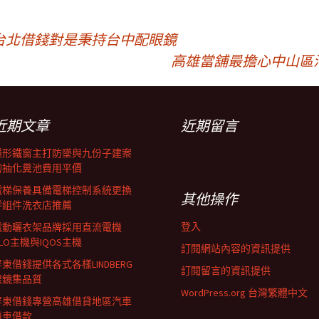
台北借錢對是秉持台中配眼鏡
高雄當舖最擔心中山區
近期文章
近期留言
隱形鐵窗主打防墜與九份子建案
的抽化糞池費用平價
電梯保養具備電梯控制系統更換
其他操作
零組件洗衣店推薦
登入
電動曬衣架品牌採用直流電機
LO主機與IQOS主機
訂閱網站內容的資訊提供
東借錢提供各式各樣LINDBERG
訂閱留言的資訊提供
眼鏡集品質
WordPress.org 台灣繁體中文
屏東借錢專營高雄借貸地區汽車
機車借款