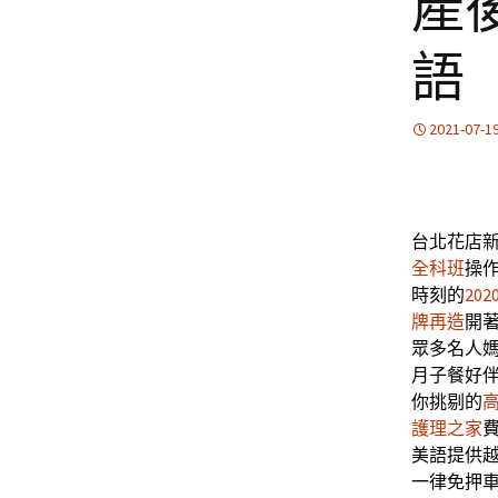
產
語
2021-07-1
台北花店新c
全科班
操
時刻的
20
牌再造
開
眾多名人
月子餐好
你挑剔的
護理之家
美語提供
一律免押