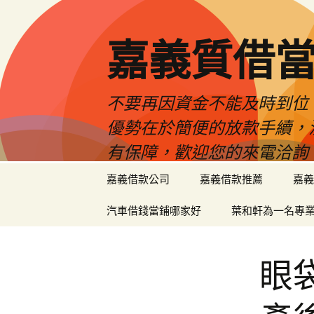
嘉義質借當
不要再因資金不能及時到位
優勢在於簡便的放款手續，
有保障，歡迎您的來電洽詢
跳
嘉義借款公司
嘉義借款推薦
嘉義
至
內
汽車借錢當鋪哪家好
葉和軒為一名專
容
區
眼