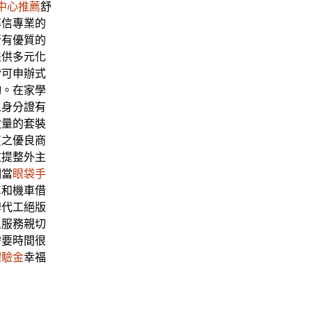
中心推薦
舒
率信專業的
所有優質的
提供多元化
皆可申辦式
詢。在家學
人身分證有
數量的套裝
道
之優良商
拉提整外主
相當
眼袋手
車
和機車借
牌代工絕版
人服務親切
需要時間很
體驗金
幸福