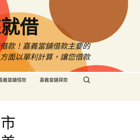
來就借
車借款！嘉義當舖借款主要的
息方面以單利計算，讓您借款
搜
嘉義當舖借款
嘉義當舖貸款
尋
關
鍵
字:
北市