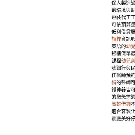
保人製造
適環境與
包裝代工
可依預算
低利借貸
旗桿
資訊
英語的
幼
銀樓保單
課程
幼兒
號銀行與
任醫師預
術
的醫師
錢神器皆
的您急需
高雄借錢
適合客製
家庭美好