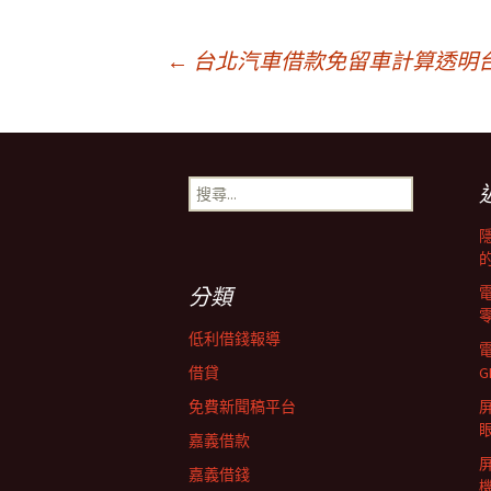
文
←
台北汽車借款免留車計算透明
章
搜
導
尋
關
鍵
覽
字:
分類
列
低利借錢報導
借貸
G
免費新聞稿平台
屏
嘉義借款
嘉義借錢