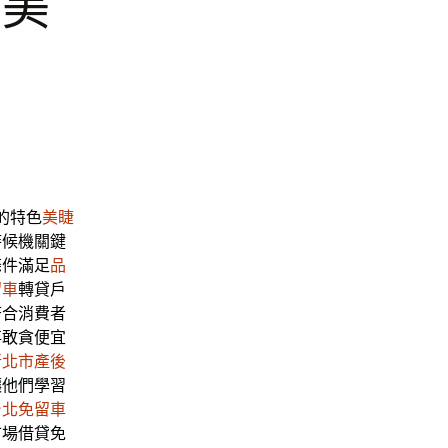
兒美
的特色
美睫
時候機關鍵
條件滿足
品
留車
轉貸戶
符合消費者
事敢貪便宜
新北市產後
讓他們學習
台北免留車
市場借貸免