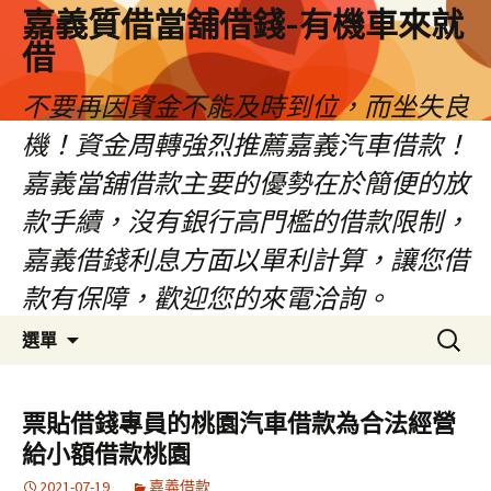
嘉義質借當舖借錢-有機車來就
借
不要再因資金不能及時到位，而坐失良
機！資金周轉強烈推薦嘉義汽車借款！
嘉義當舖借款主要的優勢在於簡便的放
款手續，沒有銀行高門檻的借款限制，
嘉義借錢利息方面以單利計算，讓您借
款有保障，歡迎您的來電洽詢。
跳
搜
選單
至
尋
內
關
容
鍵
票貼借錢專員的桃園汽車借款為合法經營
區
字:
給小額借款桃園
2021-07-19
嘉義借款