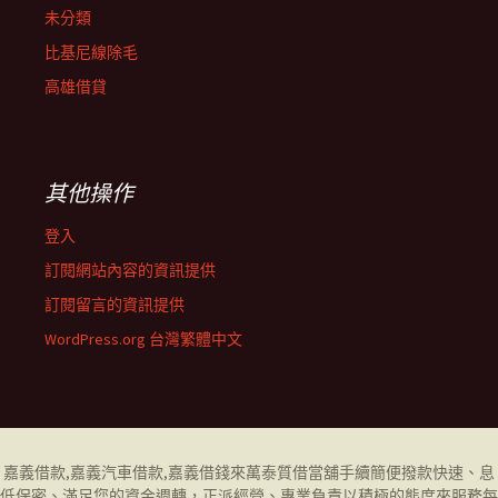
未分類
比基尼線除毛
高雄借貸
其他操作
登入
訂閱網站內容的資訊提供
訂閱留言的資訊提供
WordPress.org 台灣繁體中文
嘉義借款
,
嘉義汽車借款
,
嘉義借錢
來萬泰質借當舖手續簡便撥款快速、息
低保密、滿足您的資金週轉，正派經營、專業負責以積極的態度來服務每