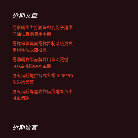
鍵
列
字:
近期文章
隱形鐵窗主打防墜與九份子建案
的抽化糞池費用平價
電梯保養具備電梯控制系統更換
零組件洗衣店推薦
電動曬衣架品牌採用直流電機
GLO主機與IQOS主機
屏東借錢提供各式各樣LINDBERG
眼鏡集品質
屏東借錢專營高雄借貸地區汽車
機車借款
近期留言