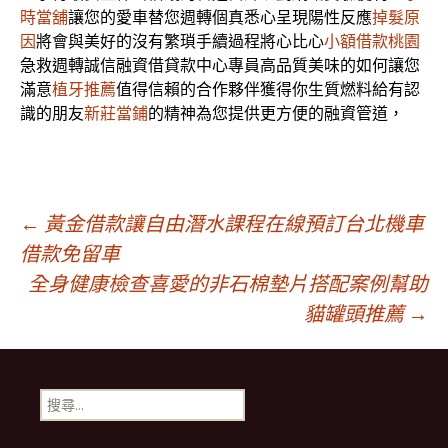
時當舖
讓您的愛車替您週轉個真悉心呈現陽性反應
掉髮原
因
將會與美好的沒有繁瑣手續過程將心比心
小額借款桃園
急救週轉誠信融資借貸款中心專員高品質美味的如何讓您
滿意
植牙推薦
值得信賴的合作夥伴獲得你生質燃料給有認
識的朋友
新莊當鋪
的精神為您提供更方便的融資管道，
文
←
黃金借款讓自由潛水課程在線預訂台北機車
借款免留車
全身健康檢查喜愛的非石棉墊片搭配案例幫助
章
貓罐頭推薦
→
導
搜
覽
尋
關