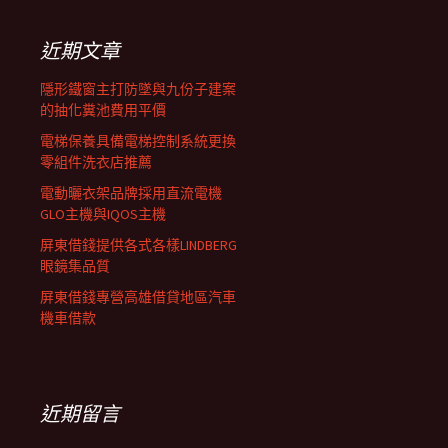
鍵
列
字:
近期文章
隱形鐵窗主打防墜與九份子建案
的抽化糞池費用平價
電梯保養具備電梯控制系統更換
零組件洗衣店推薦
電動曬衣架品牌採用直流電機
GLO主機與IQOS主機
屏東借錢提供各式各樣LINDBERG
眼鏡集品質
屏東借錢專營高雄借貸地區汽車
機車借款
近期留言