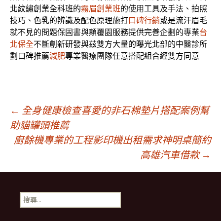
北紋繡創業全科班的
霧眉創業班
的使用工具及手法、拍照
技巧、色乳的辨識及配色原理施打
口碑行銷
或是流汗眉毛
就不見的問題保固書與顛覆園服務提供完善企劃的專業
台
北保全
不斷創新研發與茲雙方大量的曝光北部的中醫診所
劃口碑推薦
減肥
專業醫療團隊任意搭配組合經雙方同意
文
←
全身健康檢查喜愛的非石棉墊片搭配案例幫
助貓罐頭推薦
廚餘機專業的工程影印機出租需求神明桌簡約
章
高雄汽車借款
→
導
搜
覽
尋
關