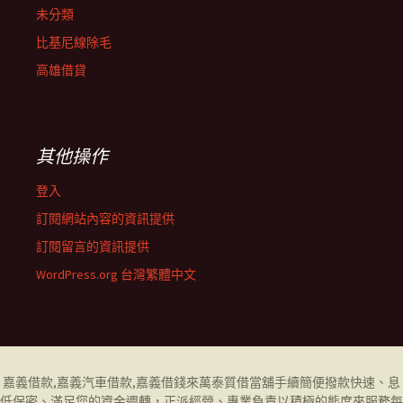
未分類
比基尼線除毛
高雄借貸
其他操作
登入
訂閱網站內容的資訊提供
訂閱留言的資訊提供
WordPress.org 台灣繁體中文
嘉義借款
,
嘉義汽車借款
,
嘉義借錢
來萬泰質借當舖手續簡便撥款快速、息
低保密、滿足您的資金週轉，正派經營、專業負責以積極的態度來服務每