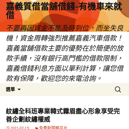
嘉義質借當舖借錢-有機車來就
借
不要再因資金不能及時到位，而坐失良
機！資金周轉強烈推薦嘉義汽車借款！
嘉義當舖借款主要的優勢在於簡便的放
款手續，沒有銀行高門檻的借款限制，
嘉義借錢利息方面以單利計算，讓您借
款有保障，歡迎您的來電洽詢。
跳
搜
選單
至
尋
內
關
容
鍵
紋繡全科班專業韓式霧眉盡心形象享受完
區
字:
善企劃紋繡權威
2021-07-19
免費新聞稿平台