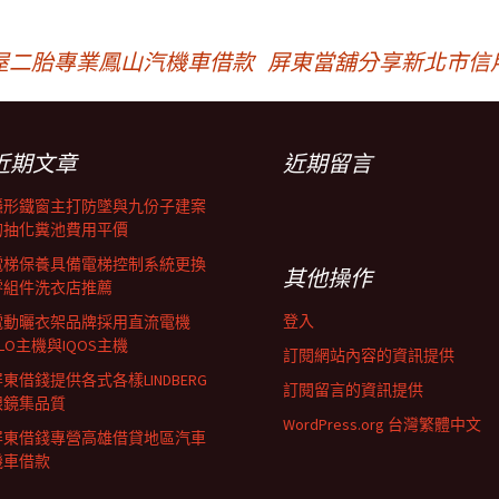
屋二胎專業鳳山汽機車借款
屏東當舖分享新北市信
近期文章
近期留言
隱形鐵窗主打防墜與九份子建案
的抽化糞池費用平價
電梯保養具備電梯控制系統更換
其他操作
零組件洗衣店推薦
登入
電動曬衣架品牌採用直流電機
LO主機與IQOS主機
訂閱網站內容的資訊提供
東借錢提供各式各樣LINDBERG
訂閱留言的資訊提供
眼鏡集品質
WordPress.org 台灣繁體中文
屏東借錢專營高雄借貸地區汽車
機車借款