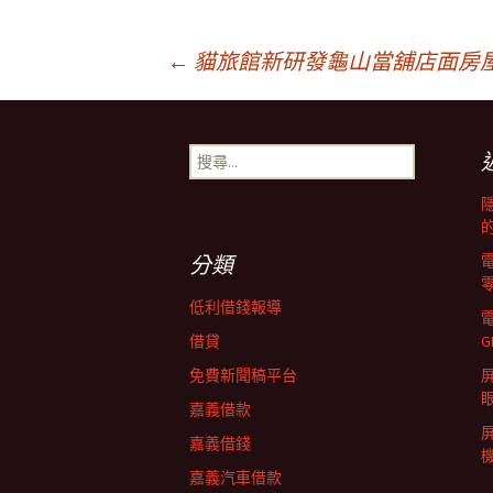
文
←
貓旅館新研發龜山當舖店面房
章
搜
尋
導
關
鍵
字:
覽
分類
低利借錢報導
列
借貸
G
免費新聞稿平台
屏
嘉義借款
嘉義借錢
嘉義汽車借款