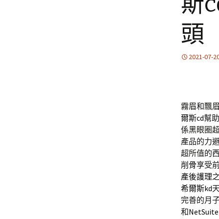
斯
頭
2021-07-2
霧眉和飄眉的
爾斯cd
幫
係黑眼圈
產品的力
超所值的
削骨
享受
產後護理
希爾斯kd
完善的月
和
NetSuite