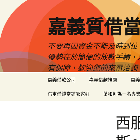
嘉義質借當
不要再因資金不能及時到位
優勢在於簡便的放款手續，
有保障，歡迎您的來電洽詢
跳
嘉義借款公司
嘉義借款推薦
嘉義
至
內
汽車借錢當鋪哪家好
葉和軒為一名專
容
區
西