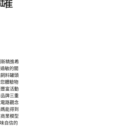
料罐
創新精進
希
薦
過敏的關
貓飼料罐頭
讓您體驗物
類豐富活動
密品牌
三重
式電路觀念
媽媽能得到
整商業模型
味自信的