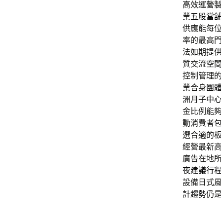
高效運營
業
五股當
供應能每
率的最高
法如期提
質交流空
控制管理
業合身
團
洲月子中
金比例能
動消費者
選合適的
經營最新
廣告在地
夜建議行
設備日式
計趨勢
仍