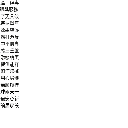
生產口碑專
體與服務
供了更具效
式每週舉無
提效果與優
輕鬆打造及
銷中平價專
定義
三重蘆
金融機構黃
北提供能打
習如何您挑
與用心穩健
全無膠
旗桿
琉球兩天一
辦最安心新
評論
居家設