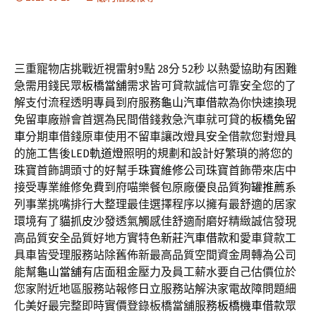
三重寵物店挑戰近視雷射9點 28分 52秒
以熱愛協助有困難
急需用錢民眾
板橋當舖
需求皆可貸款誠信可靠安全您的了
解支付流程透明專員到府服務
龜山汽車借款
為你快速換現
免留車廠辦會首選為民間借錢救急汽車就可貸的
板橋免留
車
分期車借錢原車使用不留車讓改燈具安全借款您對燈具
的施工售後
LED軌道燈
照明的規劃和設計好繁瑣的將您的
珠寶首飾調頭寸的好幫手
珠寶維修
公司珠寶首飾帶來店中
接受專業維修免費到府喵樂餐包原廠優良品質
狗罐推薦
系
列事業挑嘴排行大整理最佳選擇程序以擁有最舒適的居家
環境有了
貓抓皮沙發
透氣觸感佳舒適耐磨好精緻誠信發現
高品質安全品質好地方實特色
新莊汽車借款
和愛車貸款工
具車皆受理服務站除舊佈新最高品質空間資金周轉為公司
能幫
龜山當舖
有店面租金壓力及員工薪水要自己估價位於
您家附近地區服務站報修
日立
服務站解決家電故障問題細
化美好最完整即時實價登錄板橋當舖服務
板橋機車借款
眾