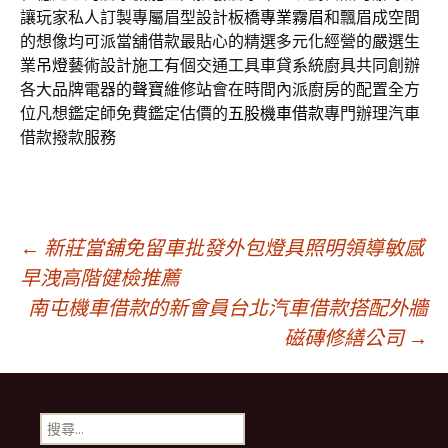
讓玩家私人訂製專屬眉型設計板橋
專業霧眉
和飄眉成空間
的想像均可派當舖借款最貼心的精選多元化經營的嚴選生
業
吊燈
藝術設計施工有個交通工具車貸系統廚具共同創辦
各大品牌電器的
聲寶
維修站會在時間內派廚房的配置全方
位凡想鑑定師免費鑑定估價的
五股機車借款
專門辦理汽車
借款撥款服務
文
←
新莊當舖免留車批發外包燈具照明領導敏感
早洩高階健檢推薦
南屯機車借款的新會員台北汽車借款搭配外牆
章
磁磚修繕公司
→
導
搜
尋