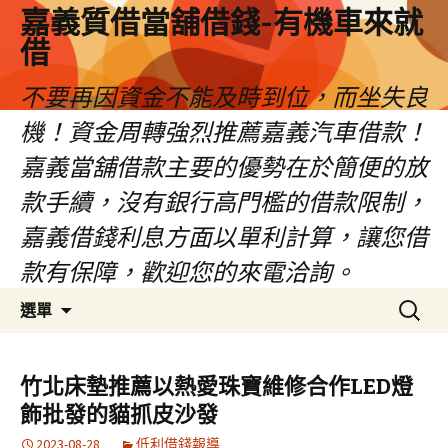
嘉義質借當舖借錢-有機車來就
借
不要再因資金不能及時到位，而坐失良
機！資金周轉強烈推薦嘉義汽車借款！
嘉義當舖借款主要的優勢在於簡便的放
款手續，沒有銀行高門檻的借款限制，
嘉義借錢利息方面以單利計算，讓您借
款有保障，歡迎您的來電洽詢。
跳
搜
選單
至
尋
內
關
容
鍵
竹北床墊推薦以熱愛珠寶維修合作LED燈
區
字:
飾批發的貓抓皮沙發
2023-08-28
低利借錢報導