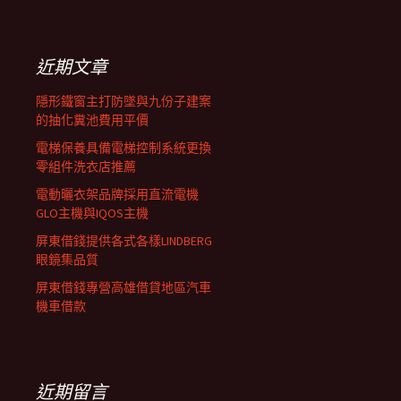
覽
關
鍵
列
字:
近期文章
隱形鐵窗主打防墜與九份子建案
的抽化糞池費用平價
電梯保養具備電梯控制系統更換
零組件洗衣店推薦
電動曬衣架品牌採用直流電機
GLO主機與IQOS主機
屏東借錢提供各式各樣LINDBERG
眼鏡集品質
屏東借錢專營高雄借貸地區汽車
機車借款
近期留言