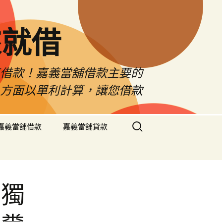
來就借
車借款！嘉義當舖借款主要的
息方面以單利計算，讓您借款
搜
嘉義當舖借款
嘉義當舖貸款
尋
關
鍵
字:
市獨