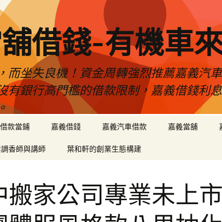
舖借錢-有機車
，而坐失良機！資金周轉強烈推薦嘉義汽
沒有銀行高門檻的借款限制，嘉義借錢利
。
借款當鋪
嘉義借錢
嘉義汽車借款
嘉義當舖
業調香師與講師
葉和軒的創業生態構建
中搬家公司專業未上