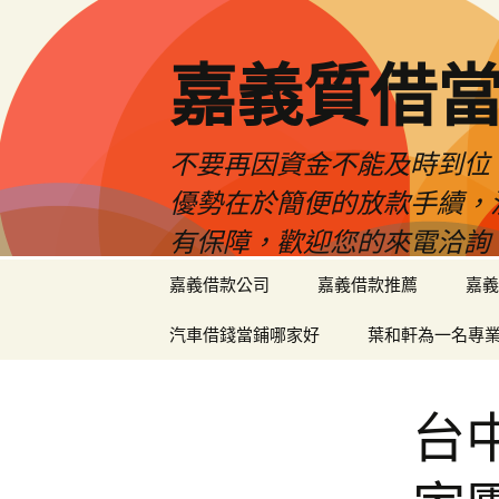
嘉義質借當
不要再因資金不能及時到位
優勢在於簡便的放款手續，
有保障，歡迎您的來電洽詢
跳
嘉義借款公司
嘉義借款推薦
嘉義
至
內
汽車借錢當鋪哪家好
葉和軒為一名專
容
區
台