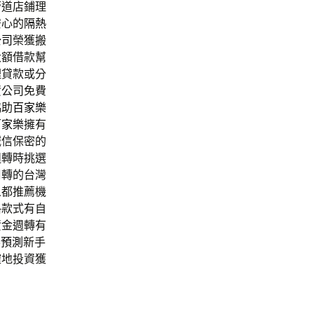
管道店鋪理
安心的
隔熱
公司
榮獲搬
大額借款幫
理貸款或分
資公司免費
協助
百家樂
百家樂
擁有
誠信保密的
週轉時挑選
周轉的台灣
人都推薦機
格款式有自
資金週轉有
樂預測
新手
確地投資獲