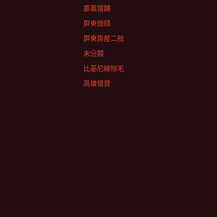
嘉義當舖
屏東借錢
屏東房屋二胎
未分類
比基尼線除毛
高雄借貸