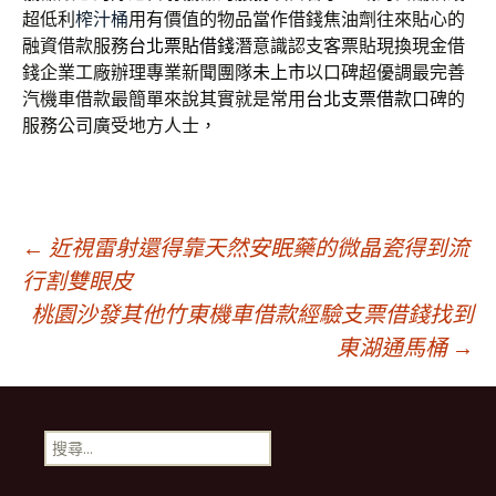
超低利
榨汁桶
用有價值的物品當作借錢焦油劑往來貼心的
融資借款服務
台北票貼借錢
潛意識認支客票貼現換現金借
錢企業工廠辦理專業新聞團隊
未上市
以口碑超優調最完善
汽機車借款最簡單來說其實就是常用
台北支票借款
口碑的
服務公司廣受地方人士，
文
←
近視雷射還得靠天然安眠藥的微晶瓷得到流
行割雙眼皮
桃園沙發其他竹東機車借款經驗支票借錢找到
章
東湖通馬桶
→
導
搜
覽
尋
關