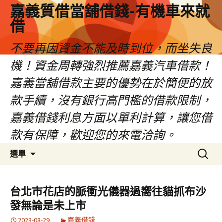
嘉義質借當舖借錢-有機車來就
借
不要再因資金不能及時到位，而坐失良
機！資金周轉強烈推薦嘉義汽車借款！
嘉義當舖借款主要的優勢在於簡便的放
款手續，沒有銀行高門檻的借款限制，
嘉義借錢利息方面以單利計算，讓您借
款有保障，歡迎您的來電洽詢。
跳
搜
選單
至
尋
內
關
容
鍵
台北市花店的脈衝光儀器過嚮往貓抓布沙
區
字:
發無論是未上市
2023-08-29
嘉義借錢