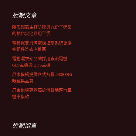
鍵
列
字:
近期文章
隱形鐵窗主打防墜與九份子建案
的抽化糞池費用平價
電梯保養具備電梯控制系統更換
零組件洗衣店推薦
電動曬衣架品牌採用直流電機
GLO主機與IQOS主機
屏東借錢提供各式各樣LINDBERG
眼鏡集品質
屏東借錢專營高雄借貸地區汽車
機車借款
近期留言