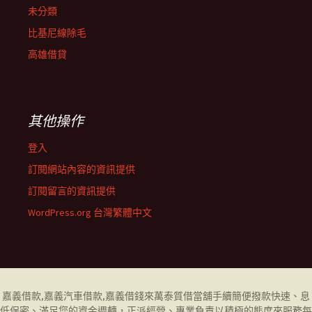
未分類
比基尼線除毛
高雄借貸
其他操作
登入
訂閱網站內容的資訊提供
訂閱留言的資訊提供
WordPress.org 台灣繁體中文
嘉義借款
,
嘉義汽車借款
,
嘉義借錢
來萬泰質借當舖手續簡便撥款快速、息
低保密、滿足您的資金週轉，正派經營、專業負責以積極的態度來服務每