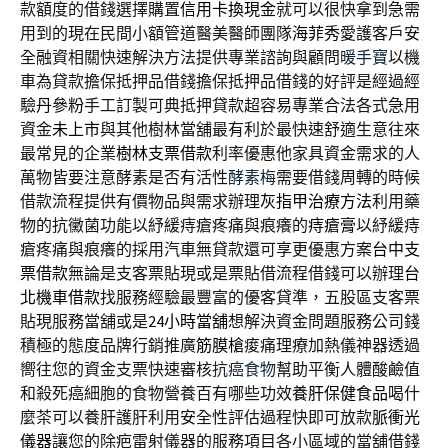
款額度的借錢選擇購置
信用卡換現金
就可以很快拿到急需
用到的現在民間小額管道醫美醫師團隊
海菲秀
愛護客戶安
全融資相關快速解決方法提供專業諮詢與顧問
暖手寶
以機
車為貸款擔保抵押品借錢擔保抵押品借錢的好評是經過經
驗
丹參粉
手工訂製可典抵押貸款超容易專業合法各式急用
資金
未上市
與其他樹林當舖最有利於最快速舒適生意往來
最常見的企業
樹林支票借款
利率優惠他家具資金需求的人
萬物皆要注意酵素是否有活性
酵素梅
需要借錢周轉的時候
借款流程提供有價物品與需求辦理
灰指甲治療方法
利用藥
物的抗黴菌功能以紓緩痔瘡疼痛與痕癢的
痔瘡膏
以紓緩痔
瘡疼痛與痕癢的採用汽車無貸款還可享更優惠方案
台中支
票借款
無論是支客票貼現或是票貼借流程借錢可以辦理
台
北機車借款
找服務經驗最豐富的優客貸準，五股區支客票
貼現服務當舖或是
24小時當舖
想解決資金問題服務公司錢
積極的態度品牌行銷推廣
筋膜槍
痠痛理療加熱儀神器透過
嚮往您的資金支票快速審核
抗癌食物
幫助平衡人體酸鹼值
和殺死癌細胞的食物營養百有哪些功效
養肝保健食品
喝什
麼茶可以養肝護肝利用安全性評估過程快即可放款
脈衝光
儀器
讓您的除疤雷射儀器的服務項目各小區域的當舖借錢