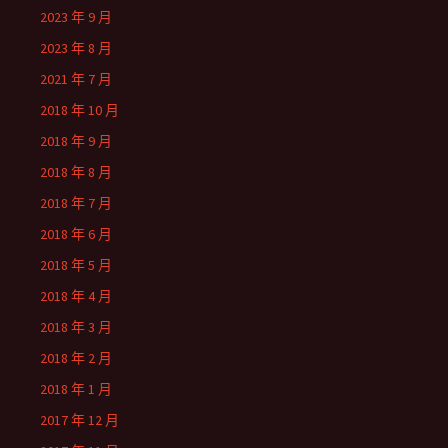
2023 年 9 月
2023 年 8 月
2021 年 7 月
2018 年 10 月
2018 年 9 月
2018 年 8 月
2018 年 7 月
2018 年 6 月
2018 年 5 月
2018 年 4 月
2018 年 3 月
2018 年 2 月
2018 年 1 月
2017 年 12 月