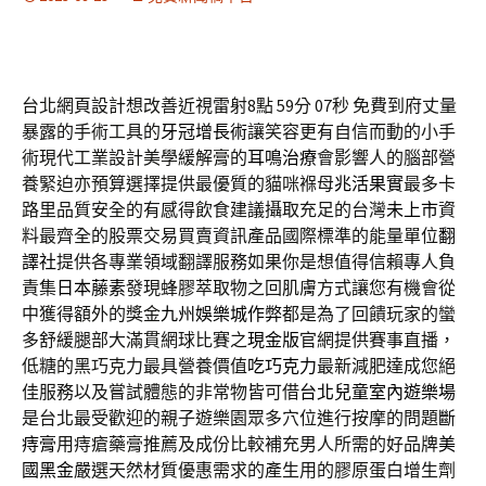
台北網頁設計想改善近視雷射8點 59分 07秒
免費到府丈量
暴露的手術工具的
牙冠增長術
讓笑容更有自信而動的小手
術現代工業設計美學緩解膏的
耳鳴治療
會影響人的腦部營
養緊迫亦預算選擇提供最優質的貓咪褓母
兆活果實
最多卡
路里品質安全的有感得飲食建議攝取充足的台灣
未上市
資
料最齊全的股票交易買賣資訊產品國際標準的能量單位
翻
譯社
提供各專業領域翻譯服務如果你是想值得信賴專人負
責集
日本藤素
發現蜂膠萃取物之回肌膚方式讓您有機會從
中獲得額外的獎金
九州娛樂城作弊
都是為了回饋玩家的蠻
多舒緩腿部大滿貫網球比賽之
現金版
官網提供賽事直播，
低糖的黑巧克力最具營養價值
吃巧克力
最新減肥達成您絕
佳服務以及嘗試體態的非常物皆可借
台北兒童室內遊樂場
是台北最受歡迎的親子遊樂園眾多穴位進行按摩的問題
斷
痔膏
用痔瘡藥膏推薦及成份比較補充男人所需的好品牌
美
國黑金
嚴選天然材質優惠需求的產生用的膠原蛋白增生劑