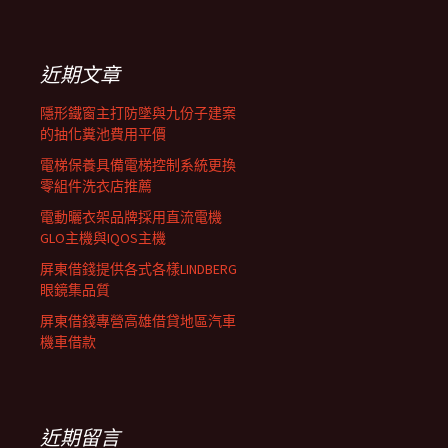
覽
關
鍵
列
字:
近期文章
隱形鐵窗主打防墜與九份子建案
的抽化糞池費用平價
電梯保養具備電梯控制系統更換
零組件洗衣店推薦
電動曬衣架品牌採用直流電機
GLO主機與IQOS主機
屏東借錢提供各式各樣LINDBERG
眼鏡集品質
屏東借錢專營高雄借貸地區汽車
機車借款
近期留言