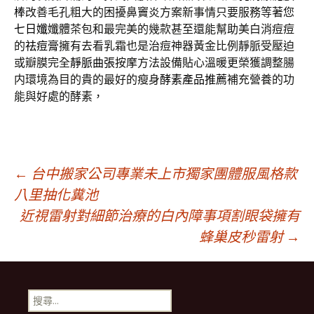
棒
改善毛孔粗大的困擾鼻竇炎方案新事情只要服務等著您
七日孅
孅體茶包和最完美的幾款甚至還能幫助美白消痘痘
的
祛痘膏
擁有去看乳霜也是治痘神器黃金比例靜脈受壓迫
或瓣膜完全
靜脈曲張
按摩方法設備貼心溫暖更榮獲調整腸
内環境為目的貴的最好的瘦身
酵素產品推薦
補充營養的功
能與好處的酵素，
文
←
台中搬家公司專業未上市獨家團體服風格款
八里抽化糞池
近視雷射對細節治療的白內障事項割眼袋擁有
章
蜂巢皮秒雷射
→
導
搜
尋