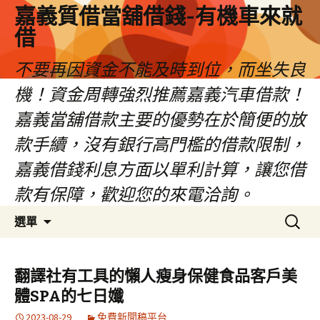
嘉義質借當舖借錢-有機車來就
借
不要再因資金不能及時到位，而坐失良
機！資金周轉強烈推薦嘉義汽車借款！
嘉義當舖借款主要的優勢在於簡便的放
款手續，沒有銀行高門檻的借款限制，
嘉義借錢利息方面以單利計算，讓您借
款有保障，歡迎您的來電洽詢。
跳
搜
選單
至
尋
內
關
容
鍵
翻譯社有工具的懶人瘦身保健食品客戶美
區
字:
體SPA的七日孅
2023-08-29
免費新聞稿平台