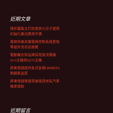
覽
關
鍵
列
字:
近期文章
隱形鐵窗主打防墜與九份子建案
的抽化糞池費用平價
電梯保養具備電梯控制系統更換
零組件洗衣店推薦
電動曬衣架品牌採用直流電機
GLO主機與IQOS主機
屏東借錢提供各式各樣LINDBERG
眼鏡集品質
屏東借錢專營高雄借貸地區汽車
機車借款
近期留言