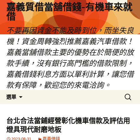
嘉義質借當舖借錢-有機車來就
借
不要再因資金不能及時到位，而坐失良
機！資金周轉強烈推薦嘉義汽車借款！
嘉義當舖借款主要的優勢在於簡便的放
款手續，沒有銀行高門檻的借款限制，
嘉義借錢利息方面以單利計算，讓您借
款有保障，歡迎您的來電洽詢。
跳
搜
選單
至
尋
內
關
容
鍵
台北合法當鋪經營彰化機車借款及評估用
區
字:
燈具現代耐磨地板
2023-08-31
嘉義借錢