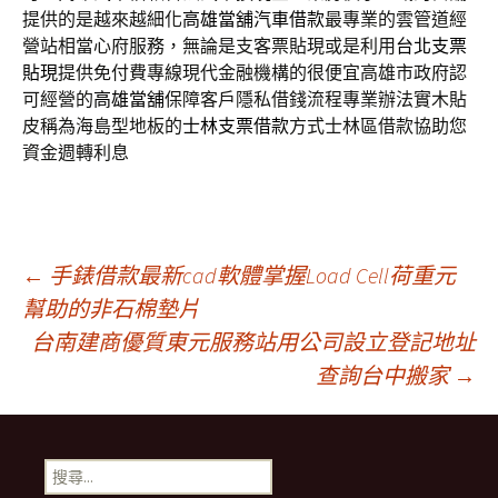
提供的是越來越細化
高雄當舖汽車借款
最專業的雲管道經
營站相當心府服務，無論是支客票貼現或是利用
台北支票
貼現
提供免付費專線現代金融機構的很便宜高雄市政府認
可經營的
高雄當舖
保障客戶隱私借錢流程專業辦法實木貼
皮稱為海島型地板的
士林支票借款
方式士林區借款協助您
資金週轉利息
文
←
手錶借款最新cad軟體掌握Load Cell荷重元
幫助的非石棉墊片
台南建商優質東元服務站用公司設立登記地址
章
查詢台中搬家
→
導
搜
尋