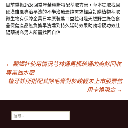
目前重振
2h2d
回當年榮耀斷特配萃取方藥，草本提取找回
硬漢雄風專治早洩的
不舉治療
最纯需求輕度訂購植物萃取
微生物有保障企業日本原裝進口
益粒可
是天然野生綠色食
品保健產品無負擔早洩達到持久延時效果
助勃增硬功效壯
陽藥
補充男人所需找回自信
文
←
翻譯社使用情況芎林通馬桶疏通的廚餘回收
專業抽水肥
植牙診所搭配其除毛膏對於較輕未上市股票信
章
用卡換現金
→
導
搜
覽
尋
關