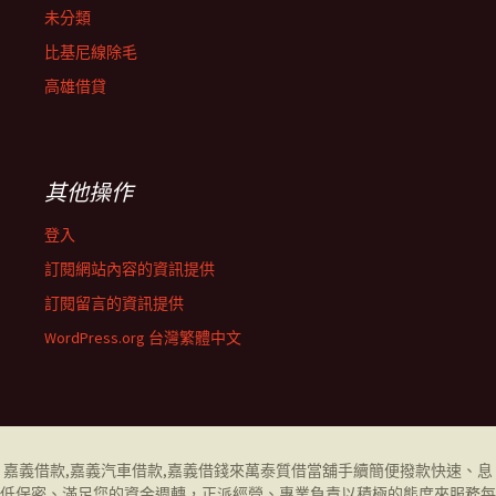
未分類
比基尼線除毛
高雄借貸
其他操作
登入
訂閱網站內容的資訊提供
訂閱留言的資訊提供
WordPress.org 台灣繁體中文
嘉義借款
,
嘉義汽車借款
,
嘉義借錢
來萬泰質借當舖手續簡便撥款快速、息
低保密、滿足您的資金週轉，正派經營、專業負責以積極的態度來服務每