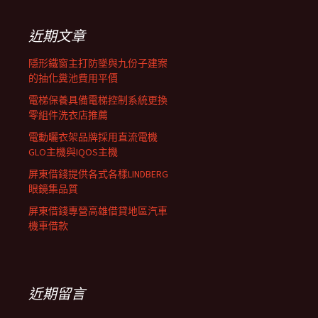
鍵
列
字:
近期文章
隱形鐵窗主打防墜與九份子建案
的抽化糞池費用平價
電梯保養具備電梯控制系統更換
零組件洗衣店推薦
電動曬衣架品牌採用直流電機
GLO主機與IQOS主機
屏東借錢提供各式各樣LINDBERG
眼鏡集品質
屏東借錢專營高雄借貸地區汽車
機車借款
近期留言