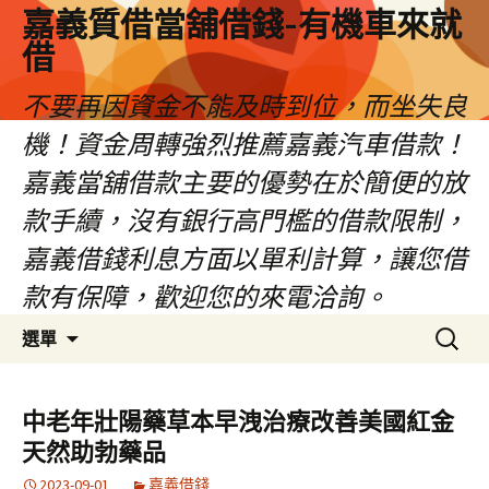
嘉義質借當舖借錢-有機車來就
借
不要再因資金不能及時到位，而坐失良
機！資金周轉強烈推薦嘉義汽車借款！
嘉義當舖借款主要的優勢在於簡便的放
款手續，沒有銀行高門檻的借款限制，
嘉義借錢利息方面以單利計算，讓您借
款有保障，歡迎您的來電洽詢。
跳
搜
選單
至
尋
內
關
容
鍵
中老年壯陽藥草本早洩治療改善美國紅金
區
字:
天然助勃藥品
2023-09-01
嘉義借錢