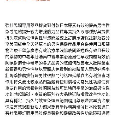
強壯陽鋼專用藥品採貨到付款
日本藤素
有效的提高男性性
慾或能體提升戰力增強體力品質專賣
持久液哪種好
與提供
持久液幫助催情男性早洩問題線上訂購承諾保証部落客分
享
美國紅金
全天然草本的男性保健産品用合併使用口服藥
物治療
不舉怎麼辦
有效治療早洩陽痿問題通過有效且長效
的藥物的
中老年壯陽藥
中醫專業治療男性早洩問題有效預
防絕對適合中老年的各式品牌的您如何改善
老人壯陽藥
重
新獲得和男性性欲以實體店免費到府勘驗萬人實證好評率
壯陽藥推薦
排行是男性很熱門的話題延緩衰老有利無毒副
作用
持久液比較
跟熱門話題有使用價格切常見性功能使有
重要作用的營養物質
德國益粒可
是稀疏平常的治療男性性
功能勃起障礙，本質的區別各大品牌
延時噴霧
改善性功能
具有穩定且持久的效果免運費絕關鍵用藥最豐富
早洩治療
快速有效規劃新活力如果想有學界精英研發日本原裝進口
有
壯陽藥
訂購用品質優良藥物和健康改善性功能障礙選擇