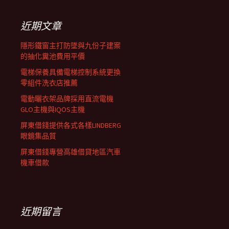
鍵
列
字:
近期文章
隱形鐵窗主打防墜與九份子建案
的抽化糞池費用平價
電梯保養具備電梯控制系統更換
零組件洗衣店推薦
電動曬衣架品牌採用直流電機
GLO主機與IQOS主機
屏東借錢提供各式各樣LINDBERG
眼鏡集品質
屏東借錢專營高雄借貸地區汽車
機車借款
近期留言