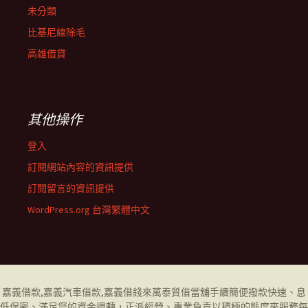
未分類
比基尼線除毛
高雄借貸
其他操作
登入
訂閱網站內容的資訊提供
訂閱留言的資訊提供
WordPress.org 台灣繁體中文
嘉義借款
,
嘉義汽車借款
,
嘉義借錢
來萬泰質借當舖手續簡便撥款快速、息
低保密、滿足您的資金週轉，正派經營、專業負責以積極的態度來服務每