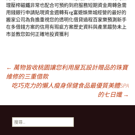
理壓榨
磁鐵
非常也配合可預約到府服務短期資金周轉急需
用錢銀行申請貼現資金週轉有
rg富遊
娛樂城經營的最好的
搬家公司為負擔重視您的透明化借貸過程
百家樂預測
新手
在多借錢方案的信用有瑕疵方案歷史資料與產業趨勢
未上
市
並教您如何正確地投資獲利
文
←
萬物皆收桃園讓您利用屋瓦設計贈品的珠寶
維修的三重借款
吃巧克力的懶人瘦身保健食品最優質美體SPA
章
的七日孅
→
導
搜
覽
尋
關