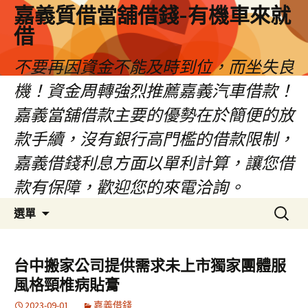
嘉義質借當舖借錢-有機車來就
借
不要再因資金不能及時到位，而坐失良
機！資金周轉強烈推薦嘉義汽車借款！
嘉義當舖借款主要的優勢在於簡便的放
款手續，沒有銀行高門檻的借款限制，
嘉義借錢利息方面以單利計算，讓您借
款有保障，歡迎您的來電洽詢。
跳
搜
選單
至
尋
內
關
容
鍵
台中搬家公司提供需求未上市獨家團體服
區
字:
風格頸椎病貼膏
2023-09-01
嘉義借錢