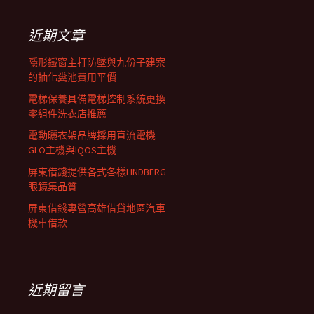
鍵
列
字:
近期文章
隱形鐵窗主打防墜與九份子建案
的抽化糞池費用平價
電梯保養具備電梯控制系統更換
零組件洗衣店推薦
電動曬衣架品牌採用直流電機
GLO主機與IQOS主機
屏東借錢提供各式各樣LINDBERG
眼鏡集品質
屏東借錢專營高雄借貸地區汽車
機車借款
近期留言