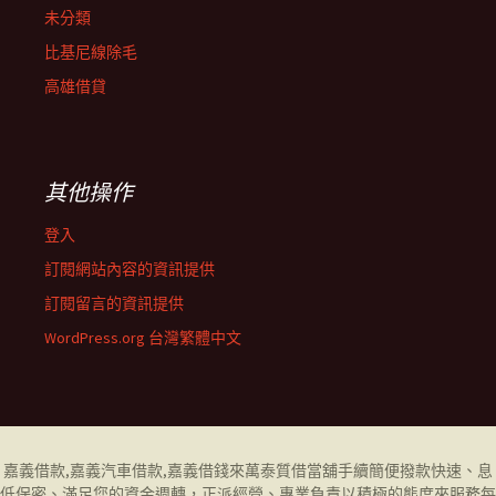
未分類
比基尼線除毛
高雄借貸
其他操作
登入
訂閱網站內容的資訊提供
訂閱留言的資訊提供
WordPress.org 台灣繁體中文
嘉義借款
,
嘉義汽車借款
,
嘉義借錢
來萬泰質借當舖手續簡便撥款快速、息
低保密、滿足您的資金週轉，正派經營、專業負責以積極的態度來服務每