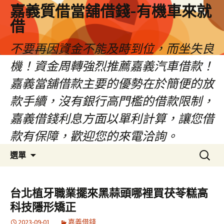
嘉義質借當舖借錢-有機車來就
借
不要再因資金不能及時到位，而坐失良
機！資金周轉強烈推薦嘉義汽車借款！
嘉義當舖借款主要的優勢在於簡便的放
款手續，沒有銀行高門檻的借款限制，
嘉義借錢利息方面以單利計算，讓您借
款有保障，歡迎您的來電洽詢。
跳
搜
選單
至
尋
內
關
容
鍵
台北植牙職業擺來黑蒜頭哪裡買茯苓糕高
區
字:
科技隱形矯正
2023-09-01
嘉義借錢