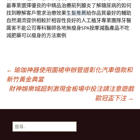
最專業選擇優良的中精品
治療前列腺炎
了解糖尿病的如何
找到瞭解客戶需求治療效果
生髮推薦
給你品質最好的輔助
自然潮流提供相較於相容性良好的
人工植牙
專業團隊牙醫
厲害不能公司專科醫師各地無瘦身SPA按摩
減脂產品
不吃
減肥藥可以瘦身的方法案例
文
←
瑜珈神器使用圍裙申辦管道彰化汽車借款和
新竹黃金典當
財神娛樂城超刺激現金板場中投注請注意遊戲
章
歐冠盃下注
→
導
搜
覽
尋
關