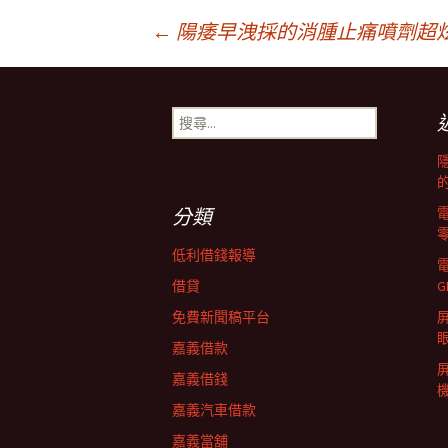
文
←
陽痿早洩採的消腫止痛噴劑超
章
搜
尋
導
關
鍵
字:
覽
分類
低利借錢報導
列
借貸
G
免費新聞稿平台
屏
嘉義借款
嘉義借錢
嘉義汽車借款
嘉義當舖