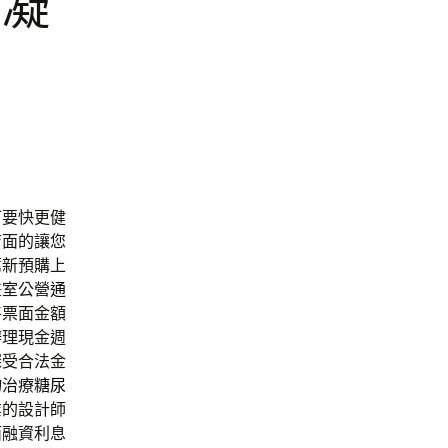
卸凝
可要快更健
店面的讓您
薦新預購上
畫室公營
通
將票面金額
辦理現金週
深受合法金
物治療
糖尿
業的設計師
面融資利息