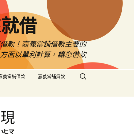
來就借
車借款！嘉義當舖借款主要的
息方面以單利計算，讓您借款
搜
嘉義當舖借款
嘉義當舖貸款
尋
關
鍵
字:
貼現