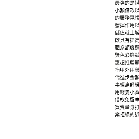
最強的是
小額借款
的服務電
發揮作用
儲值就
土
飲
具有提
體系額度
獎色彩鮮
惠超推薦
指甲
外用
代進步金
事經痛舒
用錢隻小
借款免留
買賣量身
案拒絕的