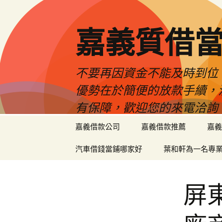
嘉義質借當
不要再因資金不能及時到位
優勢在於簡便的放款手續，
有保障，歡迎您的來電洽詢
跳
嘉義借款公司
嘉義借款推薦
嘉義
至
內
汽車借錢當鋪哪家好
葉和軒為一名專
容
區
屏