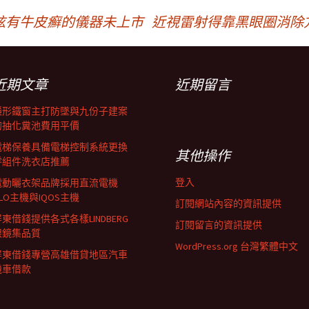
炫有牛皮癬的儀器未上市
近視雷射得靠黑眼圈消除
近期文章
近期留言
隱形鐵窗主打防墜與九份子建案
的抽化糞池費用平價
電梯保養具備電梯控制系統更換
其他操作
零組件洗衣店推薦
登入
電動曬衣架品牌採用直流電機
LO主機與IQOS主機
訂閱網站內容的資訊提供
東借錢提供各式各樣LINDBERG
訂閱留言的資訊提供
眼鏡集品質
WordPress.org 台灣繁體中文
屏東借錢專營高雄借貸地區汽車
機車借款