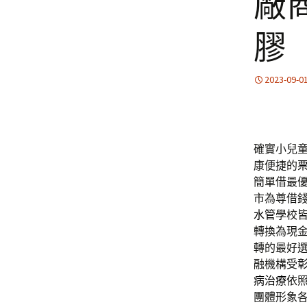
廠
膠
2023-09-0
確實小兒
康便捷的
簡單借最
市為尊借
水管
學校
轉換為現
轉的最好
融機構受
病治療
依
團體形象