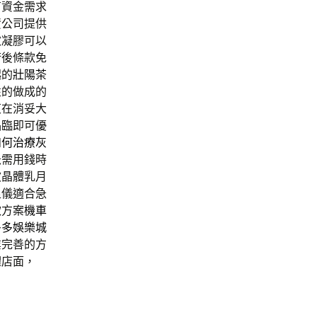
有資金需求
資公司提供
妝凝膠可以
術後條款免
起的
壯陽茶
性的做成的
東在消妥大
品臨即可優
如何治療灰
急需用錢時
波晶體乳月
足儀適合急
款方案
機車
多多娛樂城
業完善的方
體店面，