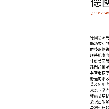
德
2023-09-0
德國精密
動功效和
齦整形
修
膜
將肌膚
什麼美國
路門診掛
器
智能按
舒適的網
覺及使用
成為不動
程施艾草
近視雷射
身體也比