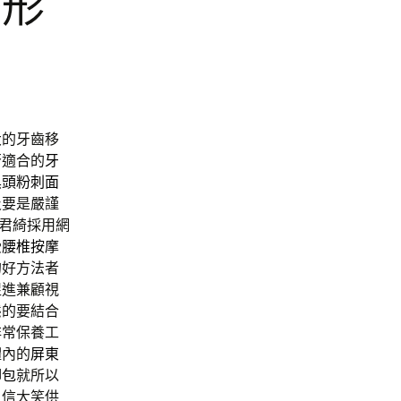
整形
大的牙齒移
否適合的
牙
黑頭粉刺面
及要是嚴謹
君綺採用網
受
腰椎按摩
的好方法者
促進兼顧視
態的要結合
非常保養工
體內的
屏東
腳包
就所以
自信大笑供