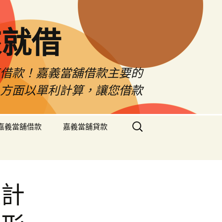
來就借
車借款！嘉義當舖借款主要的
息方面以單利計算，讓您借款
搜
嘉義當舖借款
嘉義當舖貸款
尋
關
鍵
字:
設計