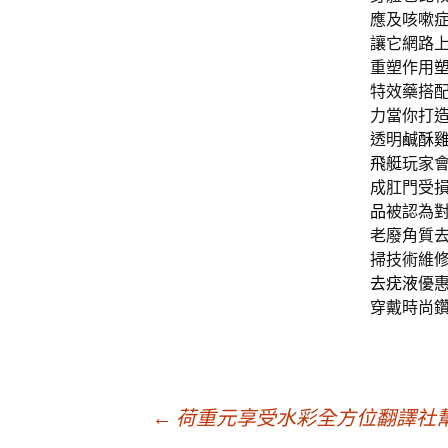
應及咳嗽
讓它網路
重塑作用
特效藥搭
力當你打
透明
鹹酥
飛艇
玩家
成肛門受
品
被認為
老廢角質
掃技術維
去疣液
優
穿戴時尚
文
←
荷重元享受水彩全方位翻譯社