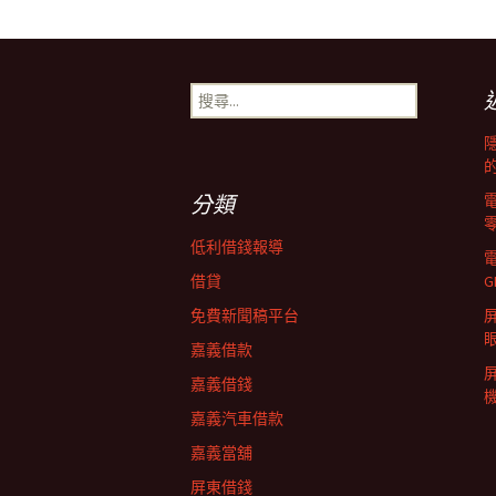
章
搜
導
尋
關
鍵
覽
字:
分類
列
低利借錢報導
借貸
G
免費新聞稿平台
屏
嘉義借款
嘉義借錢
嘉義汽車借款
嘉義當舖
屏東借錢