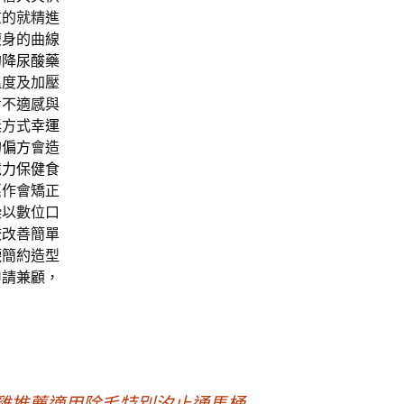
重的就精進
瘦身的曲線
的
降尿酸藥
溫度及加壓
步不適感與
獎方式
幸運
的偏方
會造
憶力保健食
惠作會矯正
染以數位口
較改善簡單
襪
簡約造型
申請兼顧，
雞推薦適用除毛特別汐止通馬桶
→