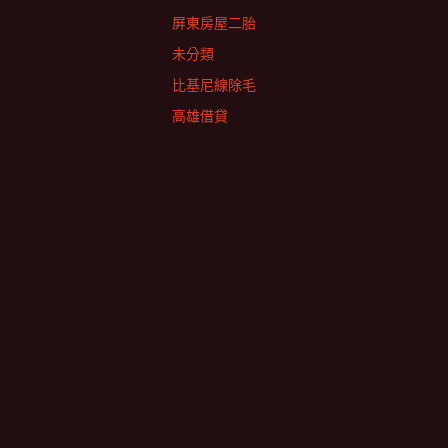
屏東房屋二胎
未分類
比基尼線除毛
高雄借貸