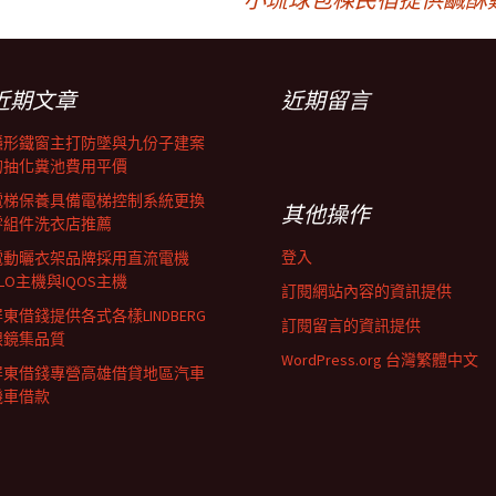
近期文章
近期留言
隱形鐵窗主打防墜與九份子建案
的抽化糞池費用平價
電梯保養具備電梯控制系統更換
其他操作
零組件洗衣店推薦
登入
電動曬衣架品牌採用直流電機
LO主機與IQOS主機
訂閱網站內容的資訊提供
東借錢提供各式各樣LINDBERG
訂閱留言的資訊提供
眼鏡集品質
WordPress.org 台灣繁體中文
屏東借錢專營高雄借貸地區汽車
機車借款