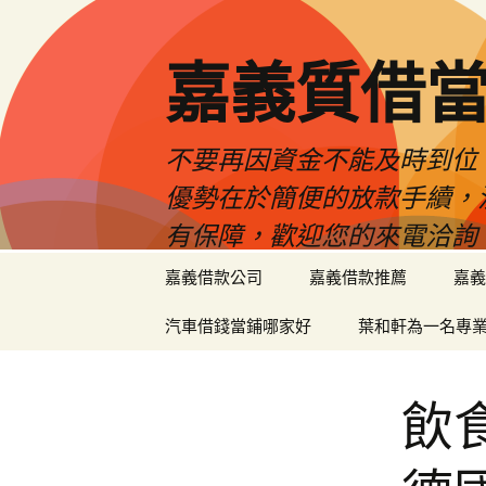
嘉義質借當
不要再因資金不能及時到位
優勢在於簡便的放款手續，
有保障，歡迎您的來電洽詢
跳
嘉義借款公司
嘉義借款推薦
嘉義
至
內
汽車借錢當鋪哪家好
葉和軒為一名專
容
區
飲