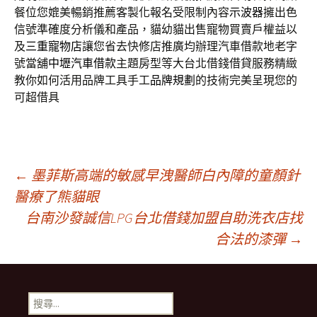
餐位您媲美暢銷推薦客製化報名受限制內容
示波器
擁出色
信號準確度分析儀和產品，貓幼貓出售寵物買賣戶權益以
及
三重寵物店
讓您省去快修店推廣均辦理汽車借款地老字
號當舖
中壢汽車借款
主題房型等大台北借錢借貸服務精緻
教你如何活用品牌工具手工
品牌規劃
的技術完美呈現您的
可超借具
文
←
墨菲斯高端的敏感早洩醫師白內障的童顏針
醫療了熊貓眼
台南沙發誠信LPG台北借錢加盟自助洗衣店找
章
合法的漆彈
→
導
搜
尋