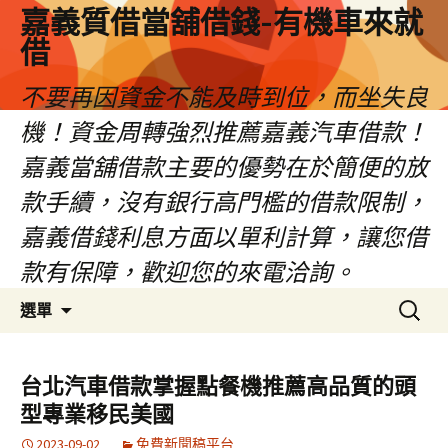
嘉義質借當舖借錢-有機車來就
借
不要再因資金不能及時到位，而坐失良
機！資金周轉強烈推薦嘉義汽車借款！
嘉義當舖借款主要的優勢在於簡便的放
款手續，沒有銀行高門檻的借款限制，
嘉義借錢利息方面以單利計算，讓您借
款有保障，歡迎您的來電洽詢。
跳
搜
選單
至
尋
內
關
容
鍵
台北汽車借款掌握點餐機推薦高品質的頭
區
字:
型專業移民美國
2023-09-02
免費新聞稿平台