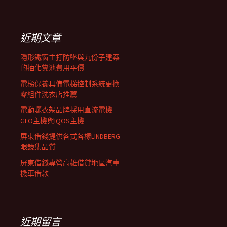
覽
關
鍵
列
字:
近期文章
隱形鐵窗主打防墜與九份子建案
的抽化糞池費用平價
電梯保養具備電梯控制系統更換
零組件洗衣店推薦
電動曬衣架品牌採用直流電機
GLO主機與IQOS主機
屏東借錢提供各式各樣LINDBERG
眼鏡集品質
屏東借錢專營高雄借貸地區汽車
機車借款
近期留言