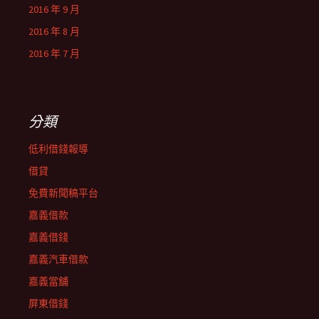
2016 年 9 月
2016 年 8 月
2016 年 7 月
分類
低利借錢報導
借貸
免費新聞稿平台
嘉義借款
嘉義借錢
嘉義汽車借款
嘉義當舖
屏東借錢