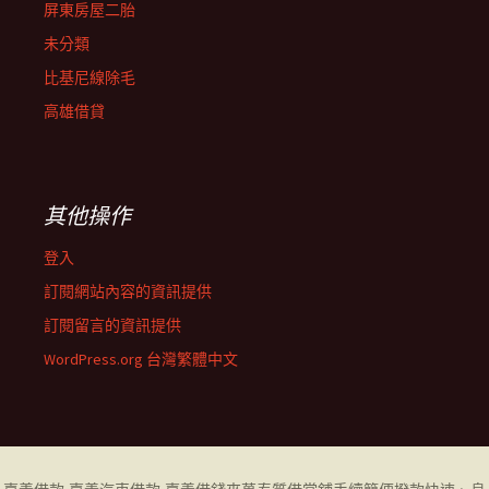
屏東房屋二胎
未分類
比基尼線除毛
高雄借貸
其他操作
登入
訂閱網站內容的資訊提供
訂閱留言的資訊提供
WordPress.org 台灣繁體中文