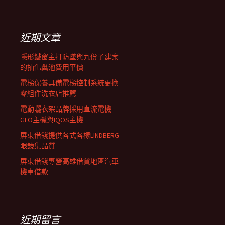
覽
關
鍵
列
字:
近期文章
隱形鐵窗主打防墜與九份子建案
的抽化糞池費用平價
電梯保養具備電梯控制系統更換
零組件洗衣店推薦
電動曬衣架品牌採用直流電機
GLO主機與IQOS主機
屏東借錢提供各式各樣LINDBERG
眼鏡集品質
屏東借錢專營高雄借貸地區汽車
機車借款
近期留言