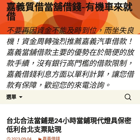
嘉義質借當舖借錢-有機車來就
借
不要再因資金不能及時到位，而坐失良
機！資金周轉強烈推薦嘉義汽車借款！
嘉義當舖借款主要的優勢在於簡便的放
款手續，沒有銀行高門檻的借款限制，
嘉義借錢利息方面以單利計算，讓您借
款有保障，歡迎您的來電洽詢。
跳
搜
選單
至
尋
內
關
容
鍵
台北合法當鋪是24小時當鋪現代燈具保密
區
字:
低利台北支票貼現
2023-09-04
嘉義借錢