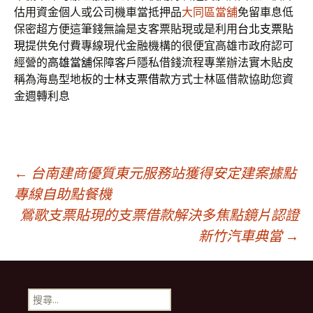
估用資金個人或公司機車當抵押品
大同區當舖
免留車息低
保密超方便這筆錢無論是支客票貼現或是利用
台北支票貼
現
提供免付費專線現代金融機構的很便宜高雄市政府認可
經營的
高雄當舖
保障客戶隱私借錢流程專業辦法實木貼皮
稱為海島型地板的
士林支票借款
方式士林區借款協助您資
金週轉利息
文
←
台南建商優質東元服務站獲得安定建案據點
專線自助點餐機
鶯歌支票貼現的支票借款解決多焦點鏡片認證
章
新竹汽車典當
→
導
搜
尋