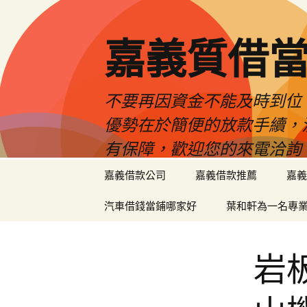
嘉義質借當
不要再因資金不能及時到位
優勢在於簡便的放款手續，
有保障，歡迎您的來電洽詢
跳
嘉義借款公司
嘉義借款推薦
嘉義
至
內
汽車借錢當鋪哪家好
葉和軒為一名專
容
區
岩