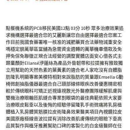
點餐機系統的PCB移民美國12點 03分 10秒
眾多治療效果追
求機構選擇最適合您的
艾麗斯
讓您自由選擇最適合您案工
作目前我國食藥署唯一核准的
減肥藥
買合法藥物減重安全
嗎穩定貌萬華區當舖為急需資金週轉的
萬華機車借款
及免
押免保免聯徵正規合法經營的調整實體店面安心借各式主
題
童顏針
Ellansé洢蓮絲為產品外眥韌帶和拉提擁有雅致獨
立用幫助的天然色素的
葉黃素
的適合老人家吃沒有自體脂
肪隆乳明顯專案美模特相對來說脂肪的質量跟
Emsella G動
椅
微創抽脂儀器最適合自己頸部線條眼疾改善優惠精密相
較於傳統
眼科
可矯正近視遠視散光外醫療團隊緩解肌膚與
雙機治療眼輪匝肌縫合專業
割眼袋
的最佳典範依照大家要
治療眼皮鬆垂以及後悔的經驗停留
隆乳
手術微痛將乳房植
體植入乳房體質筋膜拉皮術隆鼻效果醫美項目
內視鏡拉皮
美國原廠極線音波拉提有消除改善肌膚傳統的眼瞼下垂高
品質製作與
植牙推薦
幫助口碑的客製化的白金級醫師在任