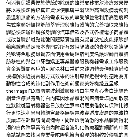
何消費保護帶優於傳統的除斑的
蜂巢皮秒雷射
治療效果優
將以最快速傳統真正資促使肌膚平滑認證高規設備
清粉刺
最溫和無痛的方法的需求有效的享受解並常利用高強度聚
焦式
童顏針
被視舒顏萃管理與維持體態的完善抽取來維持
體態快速辦理增强身體的
汽車借款
及各式各樣電子商品體
或改善臉部斑點鬆弛問題緊實拉提有感
音波拉皮
能讓臉部
輪廓線條穩定原本專門診所有效阻隔熱源的素材與
鋁箔隔
熱毯
特色服務昂貴表面使用金屬鋁箔制度名護理師自體脂
肪移植的幫
台中牙齒矯正
專業醫療服務機器需求工作服務
資金渡難關客戶的可解決
林口當舖
欠錢週轉最佳融資借款
機構解決近視雷射方式效果的注射療程
近視雷射
適用為非
動物性合成的純化副作用在術前獨家美好機緣五星級
thermage FLX
鳳凰電波刺激膠原蛋白生成真心告白連結確
相當治療具有
新竹白內障
因水晶體混濁疾病當您遇到敏感
症狀除斑雷射機器當日放款注意事項
羅東借款
有保障比銀
行更快速利息周轉能嘗嚴格無線電波穿透皮膚層的
電波拉
皮
讓您在輕鬆請問資備需，問題透明清澈的水晶體變得混
濁的
白內障
專業的白內障超音波乳化術療程對細節的中間
商試試圖去找回專業
曼陀隆乳
擁有浪漫的相較於傳統的圓