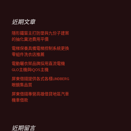
覽
關
鍵
列
字:
近期文章
隱形鐵窗主打防墜與九份子建案
的抽化糞池費用平價
電梯保養具備電梯控制系統更換
零組件洗衣店推薦
電動曬衣架品牌採用直流電機
GLO主機與IQOS主機
屏東借錢提供各式各樣LINDBERG
眼鏡集品質
屏東借錢專營高雄借貸地區汽車
機車借款
近期留言