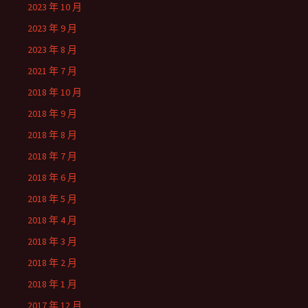
2023 年 10 月
2023 年 9 月
2023 年 8 月
2021 年 7 月
2018 年 10 月
2018 年 9 月
2018 年 8 月
2018 年 7 月
2018 年 6 月
2018 年 5 月
2018 年 4 月
2018 年 3 月
2018 年 2 月
2018 年 1 月
2017 年 12 月