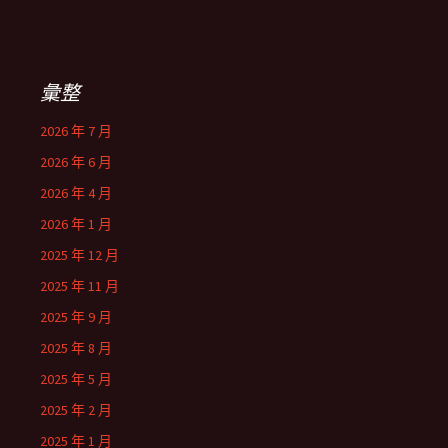
彙整
2026 年 7 月
2026 年 6 月
2026 年 4 月
2026 年 1 月
2025 年 12 月
2025 年 11 月
2025 年 9 月
2025 年 8 月
2025 年 5 月
2025 年 2 月
2025 年 1 月