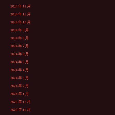
2024 年 12 月
2024 年 11 月
2024 年 10 月
2024 年 9 月
2024 年 8 月
2024 年 7 月
2024 年 6 月
2024 年 5 月
2024 年 4 月
2024 年 3 月
2024 年 2 月
2024 年 1 月
2023 年 12 月
2023 年 11 月