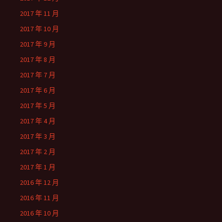
2017 年 11 月
2017 年 10 月
2017 年 9 月
2017 年 8 月
2017 年 7 月
2017 年 6 月
2017 年 5 月
2017 年 4 月
2017 年 3 月
2017 年 2 月
2017 年 1 月
2016 年 12 月
2016 年 11 月
2016 年 10 月