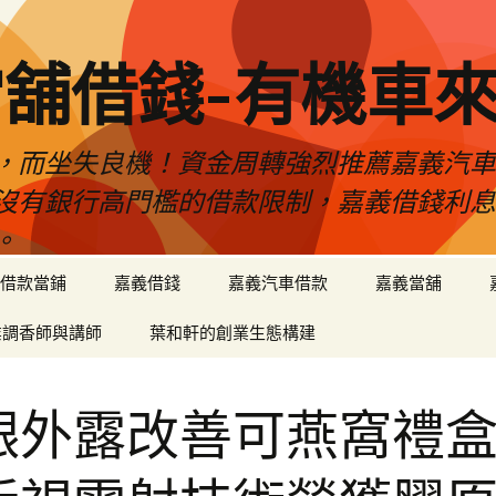
舖借錢-有機車
，而坐失良機！資金周轉強烈推薦嘉義汽
沒有銀行高門檻的借款限制，嘉義借錢利
。
借款當鋪
嘉義借錢
嘉義汽車借款
嘉義當舖
業調香師與講師
葉和軒的創業生態構建
齦外露改善可燕窩禮