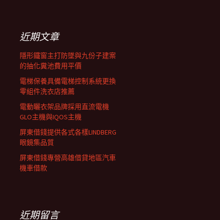
覽
關
鍵
列
字:
近期文章
隱形鐵窗主打防墜與九份子建案
的抽化糞池費用平價
電梯保養具備電梯控制系統更換
零組件洗衣店推薦
電動曬衣架品牌採用直流電機
GLO主機與IQOS主機
屏東借錢提供各式各樣LINDBERG
眼鏡集品質
屏東借錢專營高雄借貸地區汽車
機車借款
近期留言