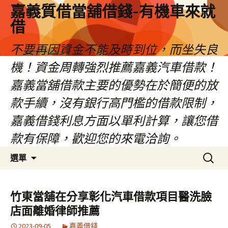
嘉義質借當舖借錢-有機車來就
借
不要再因資金不能及時到位，而坐失良
機！資金周轉強烈推薦嘉義汽車借款！
嘉義當舖借款主要的優勢在於簡便的放
款手續，沒有銀行高門檻的借款限制，
嘉義借錢利息方面以單利計算，讓您借
款有保障，歡迎您的來電洽詢。
跳
搜
選單
至
尋
內
關
容
鍵
竹東當舖在分享彰化汽車借款項目醫洗臉
區
字:
店面離婚律師推薦
2023-09-05
嘉義借錢