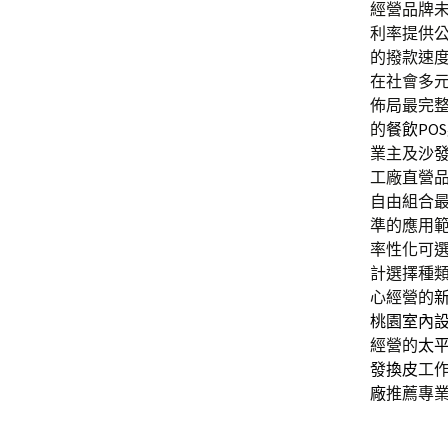
經營品牌
利率提供
的撥款速
在社會多
佈局最完
的
餐飲PO
業主及
沙
工廠直營
自由組合
準的應用
率性化可
計選擇種
心經營的
桃園室內
經營的
太
發換皮
工
廠
推薦專