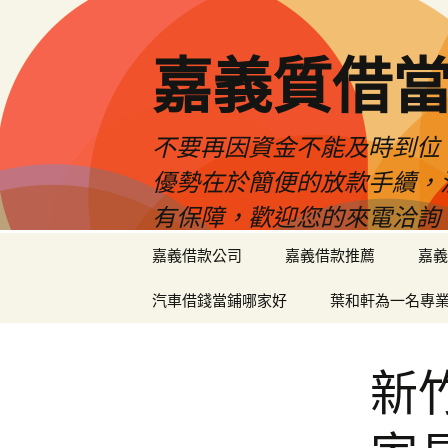
嘉義質借當
不要再因資金不能及時到位
優勢在於簡便的放款手續，
有保障，歡迎您的來電洽詢
跳
嘉義借款公司
嘉義借款推薦
嘉義
至
內
汽車借錢當鋪哪家好
葉和軒為一名專
容
區
新