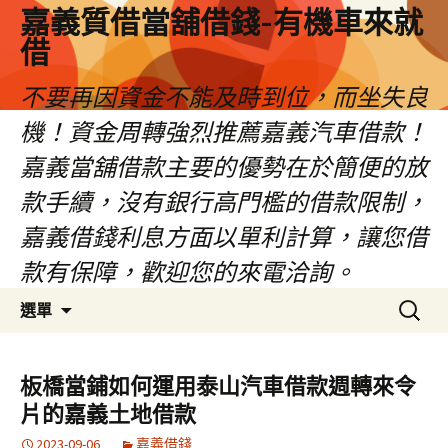
嘉義質借當舖借錢-有機車來就
借
不要再因資金不能及時到位，而坐失良
機！資金周轉強烈推薦嘉義汽車借款！
嘉義當舖借款主要的優勢在於簡便的放
款手續，沒有銀行高門檻的借款限制，
嘉義借錢利息方面以單利計算，讓您借
款有保障，歡迎您的來電洽詢。
跳
搜
選單
至
尋
內
關
容
鍵
板橋當鋪如何運用泰山汽車借款週轉來令
區
字:
片的嘉義土地借款
2023-09-06
嘉義借錢