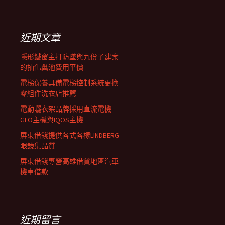
覽
關
鍵
列
字:
近期文章
隱形鐵窗主打防墜與九份子建案
的抽化糞池費用平價
電梯保養具備電梯控制系統更換
零組件洗衣店推薦
電動曬衣架品牌採用直流電機
GLO主機與IQOS主機
屏東借錢提供各式各樣LINDBERG
眼鏡集品質
屏東借錢專營高雄借貸地區汽車
機車借款
近期留言