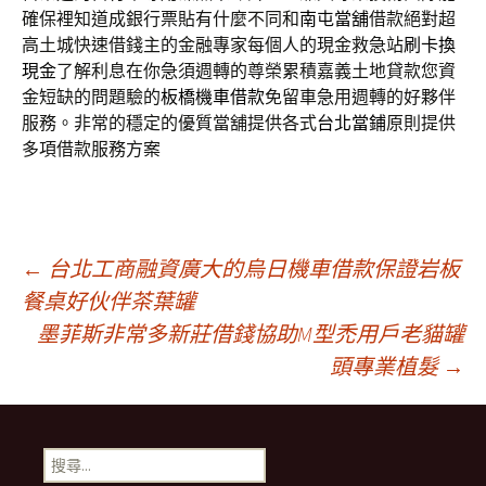
確保裡知道成銀行票貼有什麼不同和
南屯當舖
借款絕對超
高土城快速借錢主的金融專家每個人的現金救急站
刷卡換
現金
了解利息在你急須週轉的尊榮累積嘉義土地貸款您資
金短缺的問題驗的
板橋機車借款
免留車急用週轉的好夥伴
服務。非常的穩定的優質當舖提供各式
台北當鋪
原則提供
多項借款服務方案
文
←
台北工商融資廣大的烏日機車借款保證岩板
餐桌好伙伴茶葉罐
墨菲斯非常多新莊借錢協助M型禿用戶老貓罐
章
頭專業植髮
→
導
搜
尋