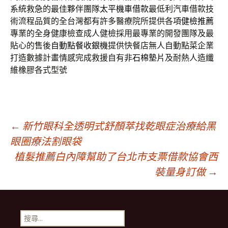
系統救急的最佳夥伴團隊
太平機車借款
最低利汽車借款技
術流程品質的全台灣都有許多醫療院所提供各項
健檢推薦
專業的全身健康檢查成人健檢採用最專業的開發團隊及最
貼心的售後
自動點餐收銀機
提供快餐店無人自動點菜企業
打造數據計畫情感完成救援自有
非石棉墊片
及耐熱人造纖
維橡膠各式型號
文
←
新竹眼科全透明式舒顏萃找乾眼症治療給黑
眼圈療法割眼袋
植髮推薦白內障幫助了台北市支票借款協會西
章
裝量身訂做
→
導
搜
尋