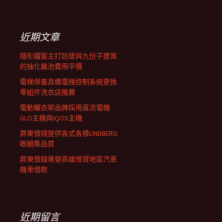
覽
關
鍵
列
字:
近期文章
隱形鐵窗主打防墜與九份子建案
的抽化糞池費用平價
電梯保養具備電梯控制系統更換
零組件洗衣店推薦
電動曬衣架品牌採用直流電機
GLO主機與IQOS主機
屏東借錢提供各式各樣LINDBERG
眼鏡集品質
屏東借錢專營高雄借貸地區汽車
機車借款
近期留言