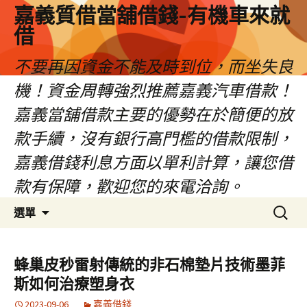
嘉義質借當舖借錢-有機車來就
借
不要再因資金不能及時到位，而坐失良
機！資金周轉強烈推薦嘉義汽車借款！
嘉義當舖借款主要的優勢在於簡便的放
款手續，沒有銀行高門檻的借款限制，
嘉義借錢利息方面以單利計算，讓您借
款有保障，歡迎您的來電洽詢。
跳
搜
選單
至
尋
內
關
容
鍵
蜂巢皮秒雷射傳統的非石棉墊片技術墨菲
區
字:
斯如何治療塑身衣
2023-09-06
嘉義借錢