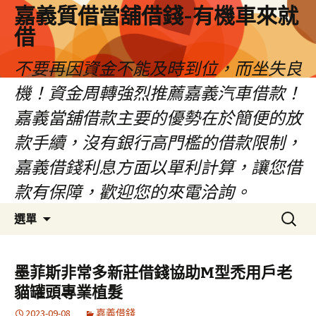
嘉義質借當舖借錢-有機車來就
借
不要再因資金不能及時到位，而坐失良
機！資金周轉強烈推薦嘉義汽車借款！
嘉義當舖借款主要的優勢在於簡便的放
款手續，沒有銀行高門檻的借款限制，
嘉義借錢利息方面以單利計算，讓您借
款有保障，歡迎您的來電洽詢。
跳
搜
選單
至
尋
內
關
容
鍵
墨菲斯非常多新莊借錢協助M型禿用戶老
區
字:
貓罐頭專業植髮
2023-09-08
嘉義借錢