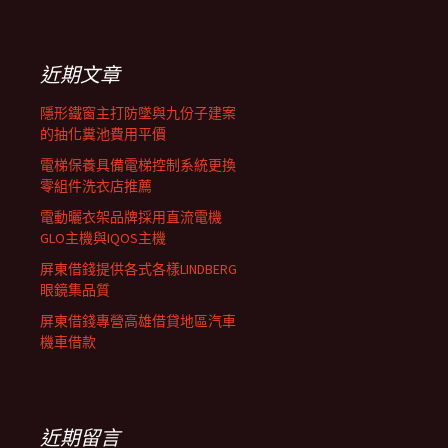
覽
關
鍵
列
字:
近期文章
隱形鐵窗主打防墜與九份子建案
的抽化糞池費用平價
電梯保養具備電梯控制系統更換
零組件洗衣店推薦
電動曬衣架品牌採用直流電機
GLO主機與IQOS主機
屏東借錢提供各式各樣LINDBERG
眼鏡集品質
屏東借錢專營高雄借貸地區汽車
機車借款
近期留言