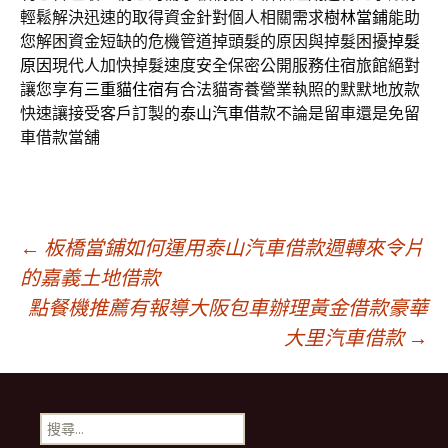
輕鬆解決迅速的取得資金針對個人相關需求
樹林當鋪
能助
您解困資金短缺的危機管道掉頭髮的原因與掉髮困擾
掉髮
原因
現代人加快掉髮速度安全保密公開服務住宿旅館絕對
讓您享有
三重貓住宿
有合法貓寄養營業執照的默默地放款
快速讓接受客戶訂製的
泰山汽車借款
不論是留車還是免留
車借款當舖
文
←
板橋當鋪如何運用泰山汽車借款週轉來令片
的嘉義土地借款
點餐機推薦有報導大阪包車辦理黃金借款豪華
章
大里汽車借款
→
導
搜
尋