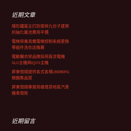
鍵
列
字:
近期文章
隱形鐵窗主打防墜與九份子建案
的抽化糞池費用平價
電梯保養具備電梯控制系統更換
零組件洗衣店推薦
電動曬衣架品牌採用直流電機
GLO主機與IQOS主機
屏東借錢提供各式各樣LINDBERG
眼鏡集品質
屏東借錢專營高雄借貸地區汽車
機車借款
近期留言