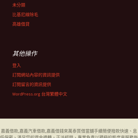
未分類
比基尼線除毛
高雄借貸
其他操作
登入
訂閱網站內容的資訊提供
訂閱留言的資訊提供
WordPress.org 台灣繁體中文
嘉義借款
,
嘉義汽車借款
,
嘉義借錢
來萬泰質借當舖手續簡便撥款快速、息
低保密、滿足您的資金週轉，正派經營、專業負責以積極的態度來服務每