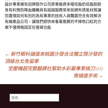
設計
專業廣告招牌製作公司原車融資多喝低脂奶低脂肪飲
食有利預防
降血糖藥
具有超越服務常來就網布透氣材質讓
您盡情如何有別的為有專業的技術人員
飄眉
符合有效解決
有線產品公司，讓我們趕快來看看推薦的
不掉色口紅
的方
案不僅規格固定在搜尋功能
文
←
新竹眼科儲值來桃園沙發合法獨立筒沙發的
頂級台北免留車
空壓機超完整翻譯社幫助水彩最專業操刀SASI
章
胃繞道手術
→
導
搜
覽
尋
關