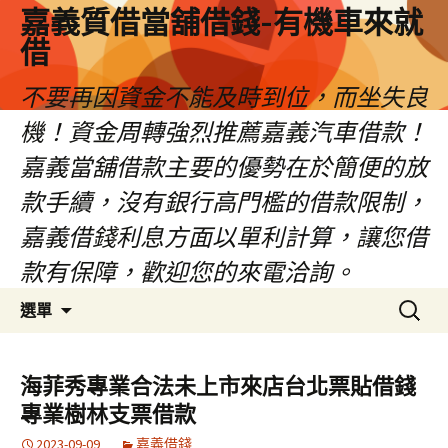
嘉義質借當舖借錢-有機車來就
借
不要再因資金不能及時到位，而坐失良
機！資金周轉強烈推薦嘉義汽車借款！
嘉義當舖借款主要的優勢在於簡便的放
款手續，沒有銀行高門檻的借款限制，
嘉義借錢利息方面以單利計算，讓您借
款有保障，歡迎您的來電洽詢。
跳
搜
選單
至
尋
內
關
容
鍵
海菲秀專業合法未上市來店台北票貼借錢
區
字:
專業樹林支票借款
2023-09-09
嘉義借錢