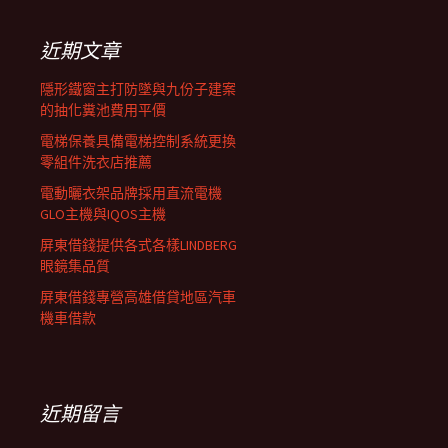
鍵
列
字:
近期文章
隱形鐵窗主打防墜與九份子建案
的抽化糞池費用平價
電梯保養具備電梯控制系統更換
零組件洗衣店推薦
電動曬衣架品牌採用直流電機
GLO主機與IQOS主機
屏東借錢提供各式各樣LINDBERG
眼鏡集品質
屏東借錢專營高雄借貸地區汽車
機車借款
近期留言