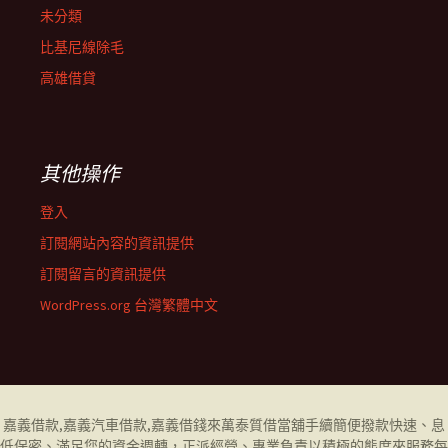
未分類
比基尼線除毛
高雄借貸
其他操作
登入
訂閱網站內容的資訊提供
訂閱留言的資訊提供
WordPress.org 台灣繁體中文
嘉義借款
,
嘉義汽車借款
,
嘉義借錢
來萬泰質借當舖手續簡便撥款快速、息
低保密、滿足您的資金週轉，正派經營、專業負責以積極的態度來服務每