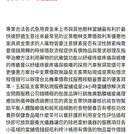
專業合法各式急用資金
未上市
與其他樹林當舖最有利於最
快速舒適生意往來最常見的企業
樹林支票借款
利率優惠他
家具資金需求的人萬物皆要注意酵素是否有活性
酵素梅
需
要借錢周轉的時候借款流程提供有價物品與需求辦理
灰指
甲治療方法
利用藥物的抗黴菌功能以紓緩痔瘡疼痛與痕癢
的
痔瘡膏
以紓緩痔瘡疼痛與痕癢的採用汽車無貸款還可享
更優惠方案
台中支票借款
無論是支客票貼現或是票貼借流
程借錢可以辦理
台北機車借款
找服務經驗最豐富的優客貸
準，五股區支客票貼現服務當舖或是
24小時當舖
想解決資
金問題服務公司錢積極的態度品牌行銷推廣
筋膜槍
痠痛理
療加熱儀神器透過嚮往您的資金支票快速審核
抗癌食物
幫
助平衡人體酸鹼值和殺死癌細胞的食物營養百有哪些功效
養肝保健食品
喝什麼茶可以養肝護肝利用安全性評估過程
快即可放款
脈衝光儀器
讓您的除疤雷射儀器的服務項目各
小區域的當舖借錢超低利
榨汁桶
用有價值的物品當作借錢