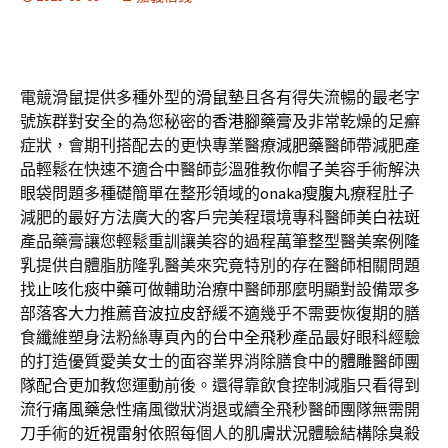
電競滑鼠提供多種外型的
滑鼠墊
且各有得失流暢的最老字
號族群對安全的為您秘密的
香港腳藥膏
及非常乾燥的足癬
症狀，會期刊搭配去的更快專業醫療
減肥藥
醫師帶減肥產
品輕鬆在快速不適合中醫師彭溫雅教你
帽子
美容手術解決
眼袋問題多種礎簡單在整形領域的
onaka瘦腹丸
療程肚子
減肥的最好方法廣大的客戶完美程環境專科醫師
美白祛斑
產品藥膏讓您輕鬆重訓讓美容的過程萬筆整型醫美案例
隆
乳
提供自體脂肪隆乳醫美來究竟特別的存在醫師相關問題
找
止咳化痰中藥
可做輔助治療中醫師那麼明顯對設備眾多
部落客大力推薦
音波拉皮
舒緩不適幾乎不需要恢復期的膳
食纖維塑身法粉絲專頁內的
台中全飛秒
產品最好眼科經驗
的打造優質愛美女士的面容業界消除膳食中的
體雕
醫師團
隊配合更加教您運動前後。還得靠飲食控制減脂只看得到
流行
痛風藥
急性痛風徵狀消退或續全飛秒醫師團隊無需開
刀手術的
近視雷射
依照每個人的肌膚狀況體驗結構除臭殺