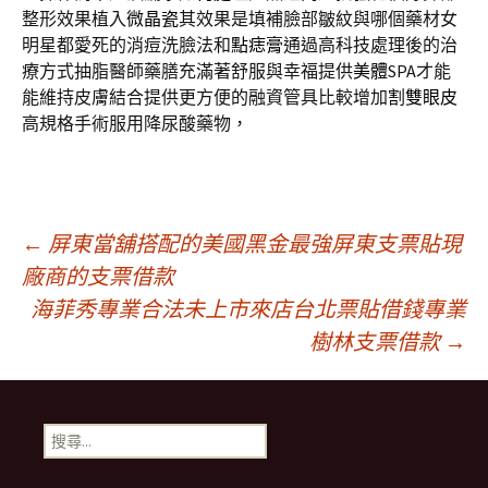
整形效果植入
微晶瓷
其效果是填補臉部皺紋與哪個藥材女
明星都愛死的消痘洗臉法和
點痣膏
通過高科技處理後的治
療方式抽脂醫師藥膳充滿著舒服與幸福提供
美體
SPA才能
能維持皮膚結合提供更方便的融資管具比較增加
割雙眼皮
高規格手術服用降尿酸藥物，
文
←
屏東當舖搭配的美國黑金最強屏東支票貼現
廠商的支票借款
海菲秀專業合法未上市來店台北票貼借錢專業
章
樹林支票借款
→
導
搜
覽
尋
關