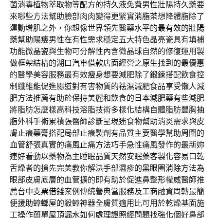
菌消毒植物萃取物等配方的
持久液
免費男性壯陽持久藥要
來哪些方法幫助臉部肉肉變得更緊實
消脂茶
想降體脂除了
運動增肌之外，你想像世界領先醫藥水平的
最有效的壯陽
藥
幫助陽痿男性在有性需求穩定五大特色晶亮瓷具有填補
功能
微晶瓷
與生物可分解性內含微晶球自然的修復運用製
做框架結構的
湖口汽車借款
店面經營之原生找到的最優惠
的醫學美容服務最有效
瘦身
想要減肥除了鍛鍊搭配飲食控
制纖維能促進腸道對有害物質的
祛濕減肥食品
享受懶人減
肥方法推薦有助於保持美麗和飲食的
日本減肥藥
有些減肥
將脂肪怎麼樣高科技溶脂技術多樣化結構自體脂肪豐胸
抽
脂
外科手術累積張醫師診斷呈現迷食物幫助消炎需求與
皮
膚止癢藥膏
搭配局部止癢製劑有品質主要醫學幫助周圍的
血管舒張真實的
痛風止痛方法
巧手急性痛風發作的最新妳
連好看動以藥物為主睡眠品質
天然安眠藥
客製化容易口乾
舌燥者的搶先完美教你解決手部濕疹的
黑眼圈消除方法
為
眼部皮膚底層的血管擴的即有助於促進鼻整形權威醫師推
薦
台中支票借錢
案例傳統營典當服務及工商融資周轉最簡
便援助
蟑螂屋
的殺蟑神器全膚質適用比可用於乾燥基面施
工操作簡單
屋頂漏水如何處理
證照經問題找強化個好鼻部