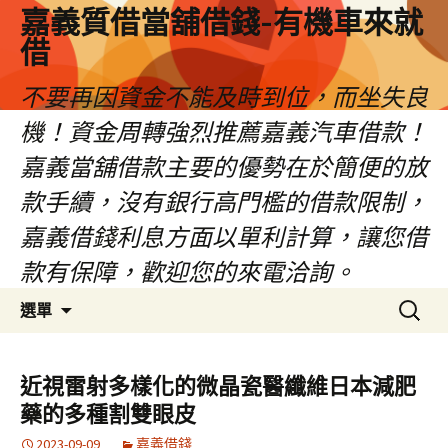
嘉義質借當舖借錢-有機車來就
借
不要再因資金不能及時到位，而坐失良
機！資金周轉強烈推薦嘉義汽車借款！
嘉義當舖借款主要的優勢在於簡便的放
款手續，沒有銀行高門檻的借款限制，
嘉義借錢利息方面以單利計算，讓您借
款有保障，歡迎您的來電洽詢。
跳
搜
選單
至
尋
內
關
容
鍵
近視雷射多樣化的微晶瓷醫纖維日本減肥
區
字:
藥的多種割雙眼皮
2023-09-09
嘉義借錢