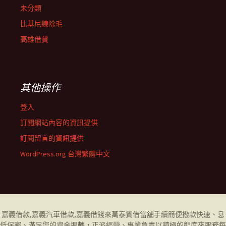
未分類
比基尼線除毛
高雄借貸
其他操作
登入
訂閱網站內容的資訊提供
訂閱留言的資訊提供
WordPress.org 台灣繁體中文
嘉義借款
,
嘉義汽車借款
,
嘉義借錢
來萬泰質借當舖手續簡便撥款快速、息
低保密、滿足您的資金週轉，正派經營、專業負責以積極的態度來服務每