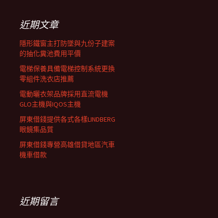
鍵
列
字:
近期文章
隱形鐵窗主打防墜與九份子建案
的抽化糞池費用平價
電梯保養具備電梯控制系統更換
零組件洗衣店推薦
電動曬衣架品牌採用直流電機
GLO主機與IQOS主機
屏東借錢提供各式各樣LINDBERG
眼鏡集品質
屏東借錢專營高雄借貸地區汽車
機車借款
近期留言