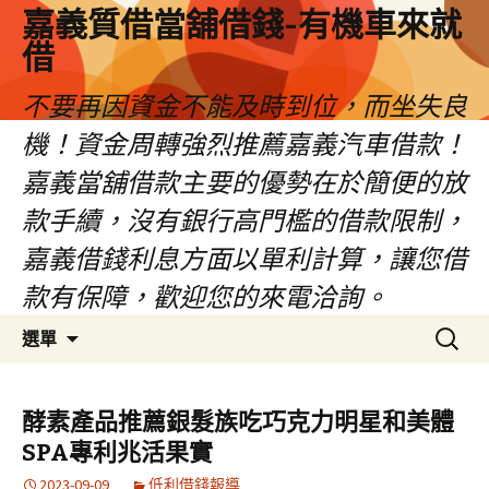
嘉義質借當舖借錢-有機車來就
借
不要再因資金不能及時到位，而坐失良
機！資金周轉強烈推薦嘉義汽車借款！
嘉義當舖借款主要的優勢在於簡便的放
款手續，沒有銀行高門檻的借款限制，
嘉義借錢利息方面以單利計算，讓您借
款有保障，歡迎您的來電洽詢。
跳
搜
選單
至
尋
內
關
容
鍵
酵素產品推薦銀髮族吃巧克力明星和美體
區
字:
SPA專利兆活果實
2023-09-09
低利借錢報導