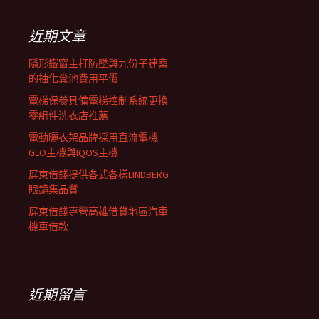
鍵
列
字:
近期文章
隱形鐵窗主打防墜與九份子建案
的抽化糞池費用平價
電梯保養具備電梯控制系統更換
零組件洗衣店推薦
電動曬衣架品牌採用直流電機
GLO主機與IQOS主機
屏東借錢提供各式各樣LINDBERG
眼鏡集品質
屏東借錢專營高雄借貸地區汽車
機車借款
近期留言