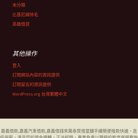
未分類
比基尼線除毛
高雄借貸
其他操作
登入
訂閱網站內容的資訊提供
訂閱留言的資訊提供
WordPress.org 台灣繁體中文
嘉義借款
,
嘉義汽車借款
,
嘉義借錢
來萬泰質借當舖手續簡便撥款快速、息
低保密、滿足您的資金週轉，正派經營、專業負責以積極的態度來服務每