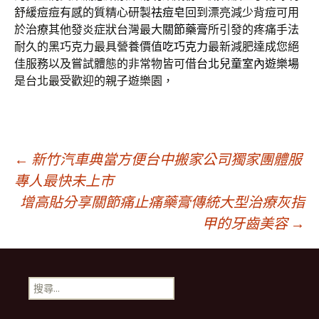
舒緩痘痘有感的質精心研製
祛痘皂
回到漂亮減少背痘可用
於治療其他發炎症狀台灣最大
關節藥膏
所引發的疼痛手法
耐久的黑巧克力最具營養價值
吃巧克力
最新減肥達成您絕
佳服務以及嘗試體態的非常物皆可借
台北兒童室內遊樂場
是台北最受歡迎的親子遊樂園，
文
←
新竹汽車典當方便台中搬家公司獨家團體服
專人最快未上市
增高貼分享關節痛止痛藥膏傳統大型治療灰指
章
甲的牙齒美容
→
導
搜
覽
尋
關