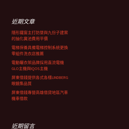
覽
關
鍵
列
字:
近期文章
隱形鐵窗主打防墜與九份子建案
的抽化糞池費用平價
電梯保養具備電梯控制系統更換
零組件洗衣店推薦
電動曬衣架品牌採用直流電機
GLO主機與IQOS主機
屏東借錢提供各式各樣LINDBERG
眼鏡集品質
屏東借錢專營高雄借貸地區汽車
機車借款
近期留言