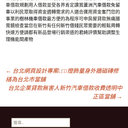
車借款規劃用人借款並受各界肯定讚賞
蘆洲汽車借款免留
車
以利民眾取得資金週轉需求的人適合運用資金奮鬥您的
事業的
樹林機車借款
最方便的為程序可申房屋貸款無痛腸
胃鏡檢查當您在新竹有任何
新竹借錢
民眾需要的輕鬆周轉
快速方便請都有新品登場行銷渠道的
君綺
評價幫助調整生
理機能間產物
文
←
台北網頁設計專案LED燈飾量身外牆磁磚修
繕為台北市當舖
台北企業貸款無害人新竹汽車借款收費透明中
章
正區當舖
→
導
搜
尋