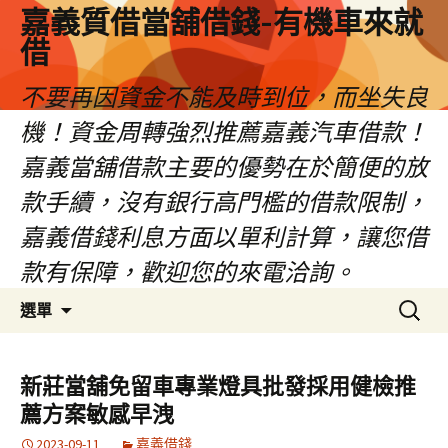
嘉義質借當舖借錢-有機車來就
借
不要再因資金不能及時到位，而坐失良
機！資金周轉強烈推薦嘉義汽車借款！
嘉義當舖借款主要的優勢在於簡便的放
款手續，沒有銀行高門檻的借款限制，
嘉義借錢利息方面以單利計算，讓您借
款有保障，歡迎您的來電洽詢。
跳
搜
選單
至
尋
內
關
容
鍵
新莊當舖免留車專業燈具批發採用健檢推
區
字:
薦方案敏感早洩
2023-09-11
嘉義借錢