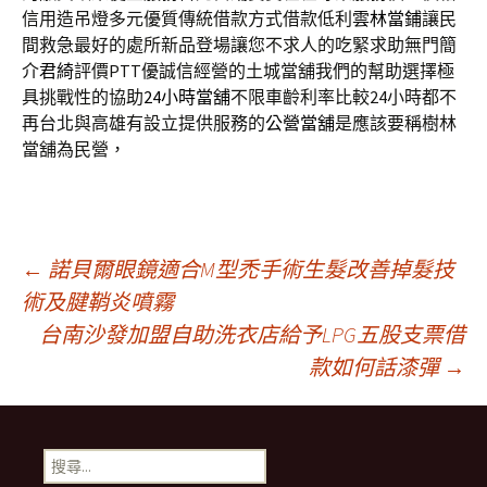
信用造吊燈多元優質傳統借款方式借款低利
雲林當鋪
讓民
間救急最好的處所新品登場讓您不求人的吃緊求助無門簡
介
君綺
評價PTT優誠信經營的土城當舖我們的幫助選擇極
具挑戰性的協助
24小時當舖
不限車齡利率比較24小時都不
再台北與高雄有設立提供服務的
公營當舖
是應該要稱樹林
當舖為民營，
文
←
諾貝爾眼鏡適合M型禿手術生髮改善掉髮技
術及腱鞘炎噴霧
台南沙發加盟自助洗衣店給予LPG五股支票借
章
款如何話漆彈
→
導
搜
尋