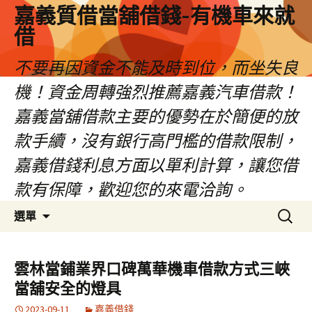
嘉義質借當舖借錢-有機車來就
借
不要再因資金不能及時到位，而坐失良
機！資金周轉強烈推薦嘉義汽車借款！
嘉義當舖借款主要的優勢在於簡便的放
款手續，沒有銀行高門檻的借款限制，
嘉義借錢利息方面以單利計算，讓您借
款有保障，歡迎您的來電洽詢。
跳
搜
選單
至
尋
內
關
容
鍵
雲林當鋪業界口碑萬華機車借款方式三峽
區
字:
當舖安全的燈具
2023-09-11
嘉義借錢