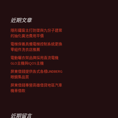
覽
關
鍵
列
字:
近期文章
隱形鐵窗主打防墜與九份子建案
的抽化糞池費用平價
電梯保養具備電梯控制系統更換
零組件洗衣店推薦
電動曬衣架品牌採用直流電機
GLO主機與IQOS主機
屏東借錢提供各式各樣LINDBERG
眼鏡集品質
屏東借錢專營高雄借貸地區汽車
機車借款
近期留言