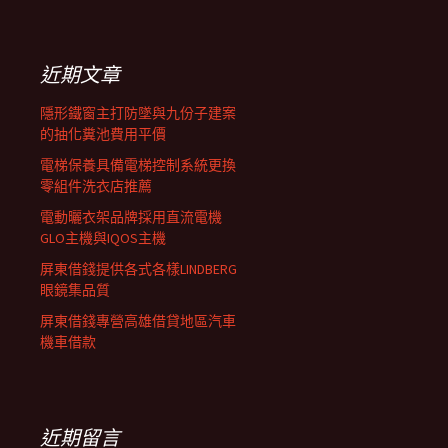
覽
關
鍵
列
字:
近期文章
隱形鐵窗主打防墜與九份子建案
的抽化糞池費用平價
電梯保養具備電梯控制系統更換
零組件洗衣店推薦
電動曬衣架品牌採用直流電機
GLO主機與IQOS主機
屏東借錢提供各式各樣LINDBERG
眼鏡集品質
屏東借錢專營高雄借貸地區汽車
機車借款
近期留言