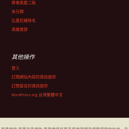
屏東房屋二胎
未分類
比基尼線除毛
高雄借貸
其他操作
登入
訂閱網站內容的資訊提供
訂閱留言的資訊提供
WordPress.org 台灣繁體中文