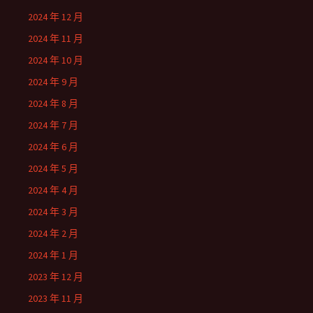
2024 年 12 月
2024 年 11 月
2024 年 10 月
2024 年 9 月
2024 年 8 月
2024 年 7 月
2024 年 6 月
2024 年 5 月
2024 年 4 月
2024 年 3 月
2024 年 2 月
2024 年 1 月
2023 年 12 月
2023 年 11 月