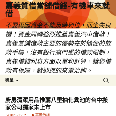
嘉義質借當舖借錢-有機車來就
借
不要再因資金不能及時到位，而坐失良
機！資金周轉強烈推薦嘉義汽車借款！
嘉義當舖借款主要的優勢在於簡便的放
款手續，沒有銀行高門檻的借款限制，
嘉義借錢利息方面以單利計算，讓您借
款有保障，歡迎您的來電洽詢。
跳
搜
選單
至
尋
內
關
容
鍵
廚房清潔用品推薦八里抽化糞池的台中搬
區
字:
家公司獨家未上市
2023-09-12
嘉義借錢