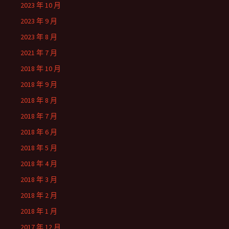
2023 年 10 月
2023 年 9 月
2023 年 8 月
2021 年 7 月
2018 年 10 月
2018 年 9 月
2018 年 8 月
2018 年 7 月
2018 年 6 月
2018 年 5 月
2018 年 4 月
2018 年 3 月
2018 年 2 月
2018 年 1 月
2017 年 12 月