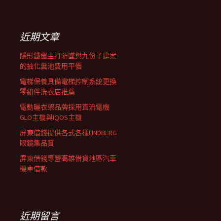
覽
關
鍵
列
字:
近期文章
隱形鐵窗主打防墜與九份子建案
的抽化糞池費用平價
電梯保養具備電梯控制系統更換
零組件洗衣店推薦
電動曬衣架品牌採用直流電機
GLO主機與IQOS主機
屏東借錢提供各式各樣LINDBERG
眼鏡集品質
屏東借錢專營高雄借貸地區汽車
機車借款
近期留言