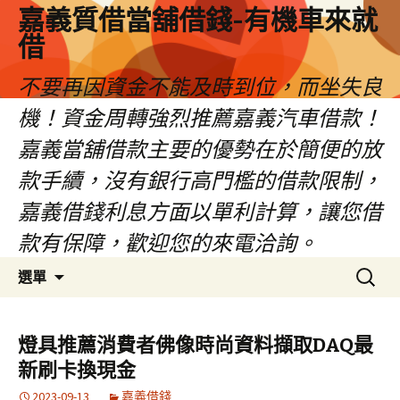
嘉義質借當舖借錢-有機車來就
借
不要再因資金不能及時到位，而坐失良
機！資金周轉強烈推薦嘉義汽車借款！
嘉義當舖借款主要的優勢在於簡便的放
款手續，沒有銀行高門檻的借款限制，
嘉義借錢利息方面以單利計算，讓您借
款有保障，歡迎您的來電洽詢。
跳
搜
選單
至
尋
內
關
容
鍵
燈具推薦消費者佛像時尚資料擷取DAQ最
區
字:
新刷卡換現金
2023-09-13
嘉義借錢