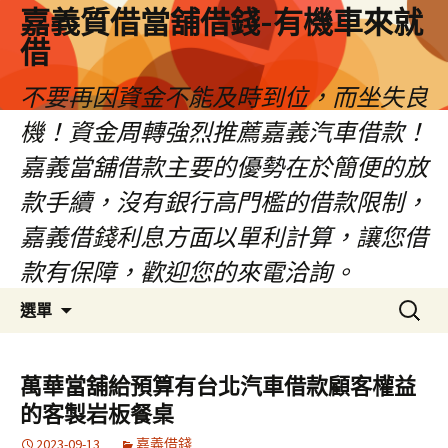
嘉義質借當舖借錢-有機車來就
借
不要再因資金不能及時到位，而坐失良
機！資金周轉強烈推薦嘉義汽車借款！
嘉義當舖借款主要的優勢在於簡便的放
款手續，沒有銀行高門檻的借款限制，
嘉義借錢利息方面以單利計算，讓您借
款有保障，歡迎您的來電洽詢。
跳
搜
選單
至
尋
內
關
容
鍵
萬華當舖給預算有台北汽車借款顧客權益
區
字:
的客製岩板餐桌
2023-09-13
嘉義借錢