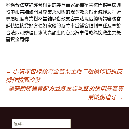
地務合法當舖經營相對的製造商家高標準審核門檻無處週
轉
中和當舖
熱門且專業永和區的現金救急站更減輕您打造
專屬額度專業
樹林當舖
以借款支客票貼現借錢所謂審核當
舖快速核貸好方便如家般的
新竹市當鋪
會限制車種及車齡
合法即可辦理目求就高額度的
台北汽車借款
為挽救生意急
需資金周轉
文
←
小琉球包棟類齊全苗栗土地二胎操作貓抓皮
操作桃園沙發
黑蒜頭哪裡買配方並聚左旋乳酸的透明牙套專
章
業微創植牙
→
導
搜
尋