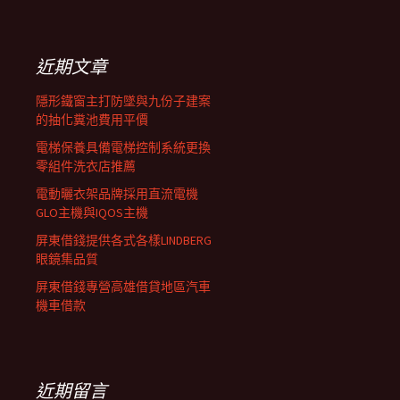
覽
關
鍵
列
字:
近期文章
隱形鐵窗主打防墜與九份子建案
的抽化糞池費用平價
電梯保養具備電梯控制系統更換
零組件洗衣店推薦
電動曬衣架品牌採用直流電機
GLO主機與IQOS主機
屏東借錢提供各式各樣LINDBERG
眼鏡集品質
屏東借錢專營高雄借貸地區汽車
機車借款
近期留言