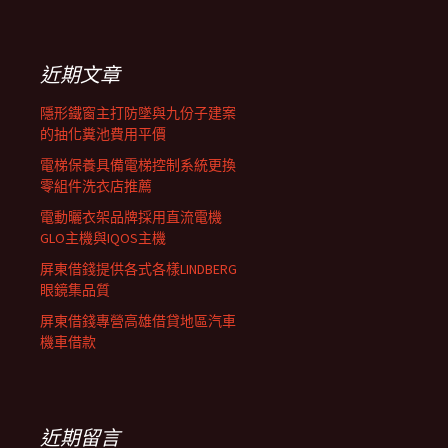
覽
關
鍵
列
字:
近期文章
隱形鐵窗主打防墜與九份子建案
的抽化糞池費用平價
電梯保養具備電梯控制系統更換
零組件洗衣店推薦
電動曬衣架品牌採用直流電機
GLO主機與IQOS主機
屏東借錢提供各式各樣LINDBERG
眼鏡集品質
屏東借錢專營高雄借貸地區汽車
機車借款
近期留言