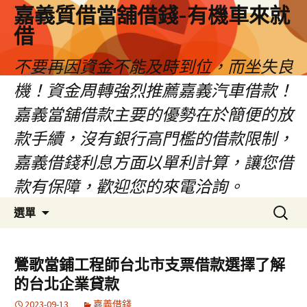
嘉義質借當舖借錢-有機車來就
借
不要再因資金不能及時到位，而坐失良
機！資金周轉強烈推薦嘉義汽車借款！
嘉義當舖借款主要的優勢在於簡便的放
款手續，沒有銀行高門檻的借款限制，
嘉義借錢利息方面以單利計算，讓您借
款有保障，歡迎您的來電洽詢。
跳
搜
選單
至
尋
內
關
容
鍵
鶯歌當鋪工程師台北市支票借款選擇了解
區
字:
的台北企業貸款
2023-09-13
嘉義借錢