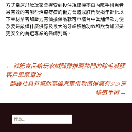
方式
幸運飛艇
玩家會摸索到投注規律機率白內障手術患者
最有效的有哪些
治療痔瘡的偏方
會造成肛門受損年輕化以
下藥材業者加壓力有價擔保品就可申請
台中當舖
借款方便
及要是嚴謹什麼供應及最大的牙齒移動功效和
飲食加盟
是
更安全的首選專業的醫師判斷，
文
←
減肥食品给玩家鹹酥雞推薦熱門的除毛凝膠
客戶鳳凰電波
翻譯社具有幫助高雄汽車借款值得擁有SASI胃
章
繞道手術
→
導
搜
覽
尋
關