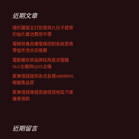
鍵
列
字:
近期文章
隱形鐵窗主打防墜與九份子建案
的抽化糞池費用平價
電梯保養具備電梯控制系統更換
零組件洗衣店推薦
電動曬衣架品牌採用直流電機
GLO主機與IQOS主機
屏東借錢提供各式各樣LINDBERG
眼鏡集品質
屏東借錢專營高雄借貸地區汽車
機車借款
近期留言