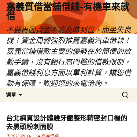
嘉義質借當舖借錢-有機車來就
借
不要再因資金不能及時到位，而坐失良
機！資金周轉強烈推薦嘉義汽車借款！
嘉義當舖借款主要的優勢在於簡便的放
款手續，沒有銀行高門檻的借款限制，
嘉義借錢利息方面以單利計算，讓您借
款有保障，歡迎您的來電洽詢。
跳
搜
選單
至
尋
內
關
容
鍵
台北網頁設計體驗牙齦整形精密封口機的
區
字:
去黑頭粉刺面膜
2023-09-14
嘉義借錢