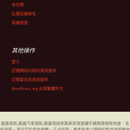
未分類
比基尼線除毛
高雄借貸
其他操作
登入
訂閱網站內容的資訊提供
訂閱留言的資訊提供
WordPress.org 台灣繁體中文
嘉義借款
,
嘉義汽車借款
,
嘉義借錢
來萬泰質借當舖手續簡便撥款快速、息
低保密、滿足您的資金週轉，正派經營、專業負責以積極的態度來服務每