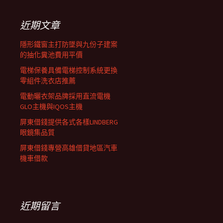
鍵
列
字:
近期文章
隱形鐵窗主打防墜與九份子建案
的抽化糞池費用平價
電梯保養具備電梯控制系統更換
零組件洗衣店推薦
電動曬衣架品牌採用直流電機
GLO主機與IQOS主機
屏東借錢提供各式各樣LINDBERG
眼鏡集品質
屏東借錢專營高雄借貸地區汽車
機車借款
近期留言