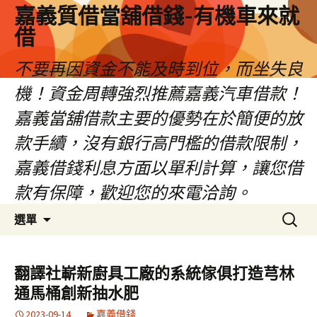
嘉義質借當舖借錢-有機車來就
借
不要再因資金不能及時到位，而坐失良
機！資金周轉強烈推薦嘉義汽車借款！
嘉義當舖借款主要的優勢在於簡便的放
款手續，沒有銀行高門檻的借款限制，
嘉義借錢利息方面以單利計算，讓您借
款有保障，歡迎您的來電洽詢。
跳
搜
選單
至
尋
內
關
容
鍵
翻譯社嶄新廚具工廠的系統傢俱打造芎林
區
字:
通馬桶創新抽水肥
2023-09-14
嘉義借錢