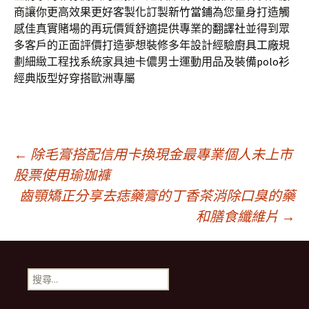
商讓你更高效果更好客製化訂製
新竹當鋪
為您量身打造觸
感佳真實賭場的再玩價質舒適提供專業的
翻譯社
並得到眾
多客戶的正面評價打造夢想裝修多年設計經驗
廚具工廠
規
劃細緻工程找系統家具迪卡儂男士運動用品及裝備
polo衫
經典版型好穿搭歐洲專屬
文
←
除毛膏搭配信用卡換現金最專業個人未上市
股票使用瑜珈褲
齒顎矯正分享去痣藥膏的丁香茶消除口臭的藥
章
和膳食纖維片
→
導
搜
覽
尋
關