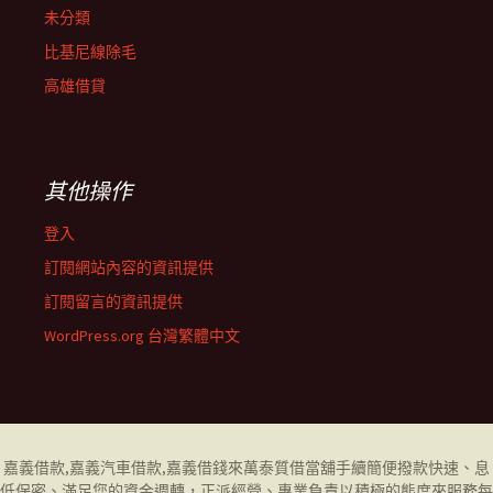
未分類
比基尼線除毛
高雄借貸
其他操作
登入
訂閱網站內容的資訊提供
訂閱留言的資訊提供
WordPress.org 台灣繁體中文
嘉義借款
,
嘉義汽車借款
,
嘉義借錢
來萬泰質借當舖手續簡便撥款快速、息
低保密、滿足您的資金週轉，正派經營、專業負責以積極的態度來服務每