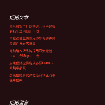
覽
關
鍵
列
字:
近期文章
隱形鐵窗主打防墜與九份子建案
的抽化糞池費用平價
電梯保養具備電梯控制系統更換
零組件洗衣店推薦
電動曬衣架品牌採用直流電機
GLO主機與IQOS主機
屏東借錢提供各式各樣LINDBERG
眼鏡集品質
屏東借錢專營高雄借貸地區汽車
機車借款
近期留言