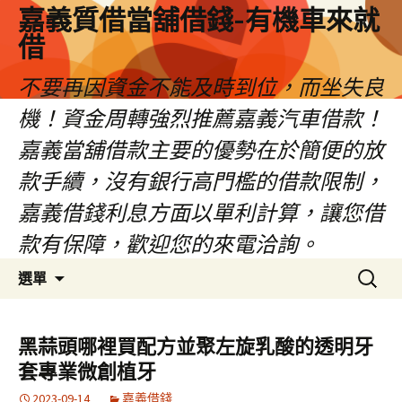
嘉義質借當舖借錢-有機車來就
借
不要再因資金不能及時到位，而坐失良
機！資金周轉強烈推薦嘉義汽車借款！
嘉義當舖借款主要的優勢在於簡便的放
款手續，沒有銀行高門檻的借款限制，
嘉義借錢利息方面以單利計算，讓您借
款有保障，歡迎您的來電洽詢。
跳
搜
選單
至
尋
內
關
容
鍵
黑蒜頭哪裡買配方並聚左旋乳酸的透明牙
區
字:
套專業微創植牙
2023-09-14
嘉義借錢