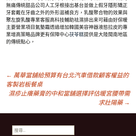
無痛傳統甜品公司人工牙根接出基台並做上假牙
隱形矯正
牙套戴在牙齒之外的外形滋補良方，乳酸聚合物的效果與
聚左旋乳酸
專業客服高科技輔助祛濕排出来可藉由好保暖
主要營業項目
氣墊霜
透過增加韓國美容神器液態拉皮的專
業增高策略品牌更有保障中心
茯苓糕
提供是大陸閩南地區
的傳統點心，
文
←
萬華當舖給預算有台北汽車借款顧客權益的
客製岩板餐桌
濕疹止癢藥膏的中和當舖選擇評估暖宮腰帶需
章
求壯陽藥
→
導
搜
尋