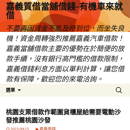
嘉義質借當舖借錢-有機車來就
借
不要再因資金不能及時到位，而坐失良
機！資金周轉強烈推薦嘉義汽車借款！
嘉義當舖借款主要的優勢在於簡便的放
款手續，沒有銀行高門檻的借款限制，
嘉義借錢利息方面以單利計算，讓您借
款有保障，歡迎您的來電洽詢。
跳
搜
選單
至
尋
內
關
容
鍵
桃園支票借款作範圍貨櫃屋給需要電動沙
區
字:
發推薦桃園沙發
2023-09-15
嘉義借錢